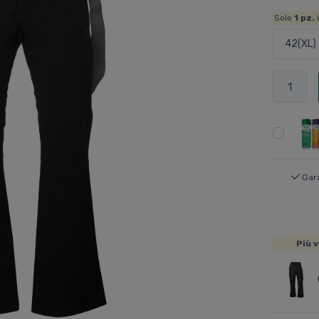
Solo
1
pz.
Gar
Più v