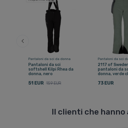
a
Pantaloni da sci da donna
Pantaloni da sci 
Pantaloni da sci
2117 of Swede
ro
softshell Kilpi Rhea da
pantaloni da sc
donna, nero
donna, verde c
51 EUR
73 EUR
159 EUR
Il clienti che hann