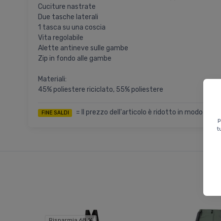
Cuciture nastrate
Due tasche laterali
1 tasca su una coscia
Vita regolabile
Alette antineve sulle gambe
Zip in fondo alle gambe
Materiali:
45% poliestere riciclato, 55% poliestere
= Il prezzo dell'articolo è ridotto in modo per
FINE SALDI
p
t
Risparmia 68 %