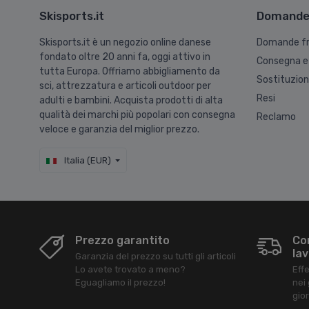
Skisports.it
Domande 
Skisports.it è un negozio online danese
Domande fr
fondato oltre 20 anni fa, oggi attivo in
Consegna e
tutta Europa. Offriamo abbigliamento da
Sostituzio
sci, attrezzatura e articoli outdoor per
Resi
adulti e bambini. Acquista prodotti di alta
qualità dei marchi più popolari con consegna
Reclamo
veloce e garanzia del miglior prezzo.
Italia (EUR)
Prezzo garantito
Co
lav
Garanzia del prezzo su tutti gli articoli
Lo avete trovato a meno?
Eff
Eguagliamo il prezzo!
nei 
gior