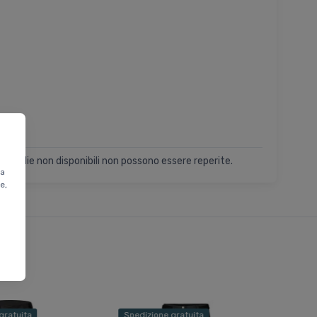
Le taglie non disponibili non possono essere reperite.
ta
e,
gratuita
Spedizione gratuita