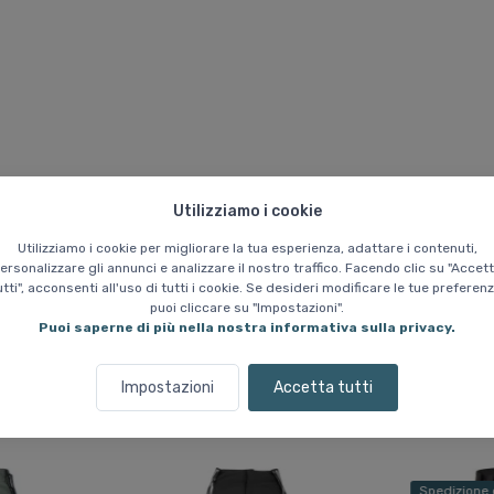
Utilizziamo i cookie
Utilizziamo i cookie per migliorare la tua esperienza, adattare i contenuti,
manente e non sarà più disponibile una volta esaurite le scorte attuali. 
ersonalizzare gli annunci e analizzare il nostro traffico. Facendo clic su "Accet
utti", acconsenti all'uso di tutti i cookie. Se desideri modificare le tue preferenz
puoi cliccare su "Impostazioni".
Puoi saperne di più nella nostra informativa sulla privacy.
Impostazioni
Accetta tutti
Prodotti simili
Spedizione 