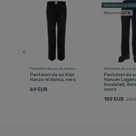
Spedizione gratui
Risparmia 27 %
a
Pantaloni da sci da donna
Pantaloni da sci 
i
Pantaloni da sci Kilpi
Pantaloni da sc
o
Hanzo-W donna, nero
Hansen Legen
Insulated, donn
69 EUR
scuro
159 EUR
219 