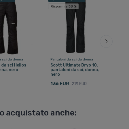
Risparmia 38 %
a sci da donna
Pantaloni da sci da donna
Pant
 da sci Helios
Scott Ultimate Dryo 10,
Pant
nna, nero
pantaloni da sci, donna,
Dio
nero
68 
136 EUR
219 EUR
no acquistato anche: