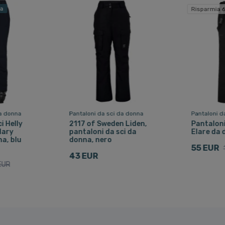
ta
Risparmia 
da donna
Pantaloni da sci da donna
Pantaloni d
i Helly
2117 of Sweden Liden,
Pantaloni 
dary
pantaloni da sci da
Elare da 
a, blu
donna, nero
55 EUR
43 EUR
EUR