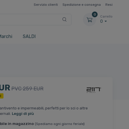
Servizio clienti
Spedizione e consegna
Resi
0
Carrello
0
Marchi
SALDI
EUR
PVC 259 EUR
I
ntivento e impermeabili, perfetti per lo sci o altre
vernali.
Leggi di più
bile in magazzino
(Spediamo ogni giorno feriale)