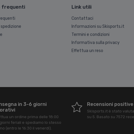
frequenti
Link utili
equenti
Contattaci
 spedizione
Informazioni su Skisports.it
ne
Termini e condizioni
Informativa sulla privacy
Effettua un reso
nsegna in 3-6 giorni
Recensioni positive
orativi
Skisports.it
è stato valut
ettua un ordine prima delle 18:00
su
5
. Basato su
7572
rece
giorni feriali e spediamo lo stesso
no (entro le 16:30 il venerdì).