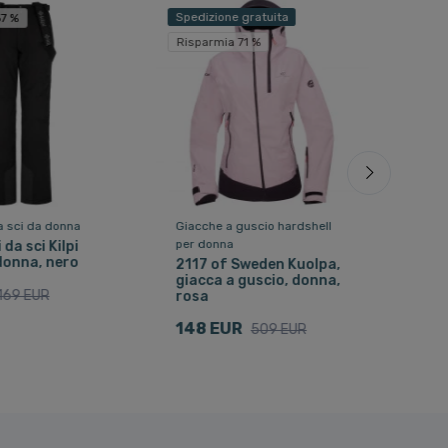
Spedizione gratuita
Sped
67 %
Risparmia 71 %
Risp
a sci da donna
Giacche a guscio hardshell
Pant
per donna
da sci Kilpi
211
donna, nero
Pant
2117 of Sweden Kuolpa,
da d
giacca a guscio, donna,
169 EUR
rosa
135
148 EUR
509 EUR