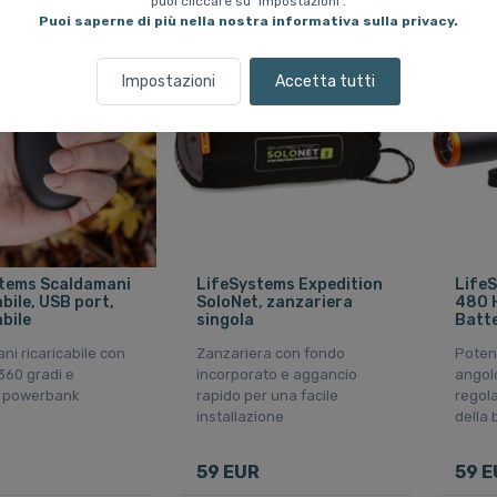
puoi cliccare su "Impostazioni".
Puoi saperne di più nella nostra informativa sulla privacy.
Ultimi pezzi in magazzino
Impostazioni
Accetta tutti
tems Scaldamani
LifeSystems Expedition
LifeS
bile, USB port,
SoloNet, zanzariera
480 
bile
singola
Batte
ni ricaricabile con
Zanzariera con fondo
Potent
360 gradi e
incorporato e aggancio
angolo
e powerbank
rapido per una facile
regola
installazione
della 
R
59 EUR
59 E