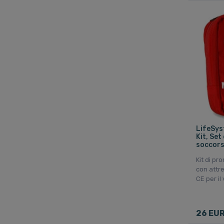
LifeSys
Kit, Set
soccors
Kit di pr
con attr
CE per il
26 EU