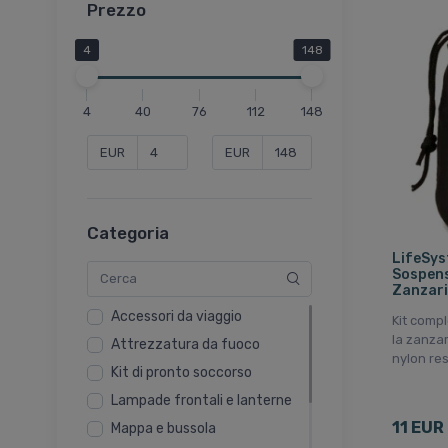
Prezzo
4
148
4
40
76
112
148
EUR
EUR
Categoria
LifeSys
Sospens
Zanzari
Accessori da viaggio
Kit comp
la zanzar
Attrezzatura da fuoco
nylon re
Kit di pronto soccorso
Lampade frontali e lanterne
11 EUR
Mappa e bussola