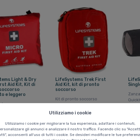
tems Light & Dry
LifeSystems Trek First
Life
rst Aid Kit, Kit di
Aid Kit, kit di pronto
Singl
soccorso
soccorso
Zanza
o e leggero
Kit di pronto soccorso
Quick
onto soccorso
compatto da 23 pezzi per
instal
con compresse per
lesioni minori, con un peso
flusso
Utilizziamo i cookie
cazione dell'acqua,
di soli 240 g.
g
Utilizziamo i cookie per migliorare la tua esperienza, adattare i contenuti,
ersonalizzare gli annunci e analizzare il nostro traffico. Facendo clic su "Accet
42 EUR
42 
R
utti", acconsenti all'uso di tutti i cookie. Se desideri modificare le tue preferenz