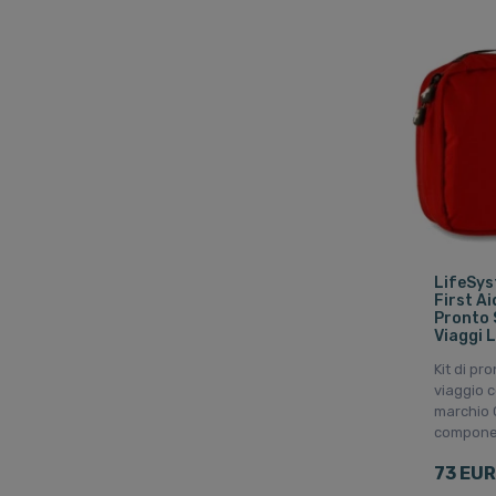
LifeSys
First Aid
Pronto 
Viaggi 
Kit di pr
viaggio c
marchio 
compone
73 EUR