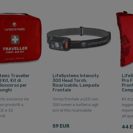
tems Traveller
LifeSystems Intensity
LifeS
 Kit, Kit di
300 Head Torch,
Pro Fi
Soccorso per
Ricaricabile, Lampada
Pron
Lunghi
Frontale
Comp
onto soccorso da
Torcia frontale a LED con
Kit di
on prodotti a
300 lumen e batteria agli
legge
CE e 32
ioni di litio ricaricabile
imperm
nti
all'ap
59 EUR
44 