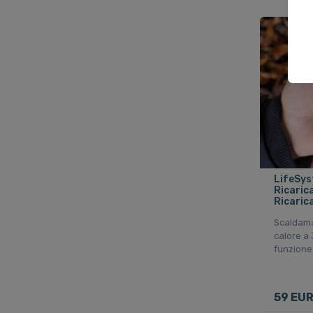
LifeSys
Ricarica
Ricarica
Scaldama
calore a 
funzion
59 EU