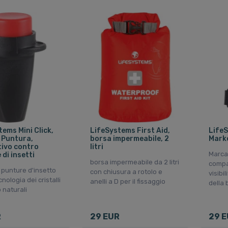
ems Mini Click,
LifeSystems First Aid,
LifeS
o Puntura,
borsa impermeabile, 2
Marke
tivo contro
litri
Marca
di insetti
borsa impermeabile da 2 litri
compa
e punture d'insetto
con chiusura a rotolo e
visibi
cnologia dei cristalli
anelli a D per il fissaggio
della 
 naturali
R
29 EUR
29 