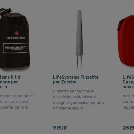
tems Kit di
LifeSystems Pinzette
LifeS
ione per
per Zecche
Case,
era
socc
Pinzetta per zecche in
leto per appendere
Valige
acciaio inossidabile dal
iera con cavo di
vuota 
design ergonomico per una
sistente da 12 m
legge
rimozione sicura
9 EUR
25 E