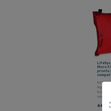
LifeSys
Micro Fi
pronto 
compatt
Kit di pr
leggero 
la purifi
solo 135
p
44 EU
t