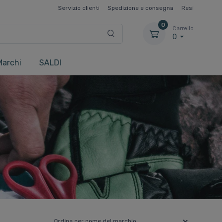
Servizio clienti
Spedizione e consegna
Resi
0
Carrello
0
Marchi
SALDI