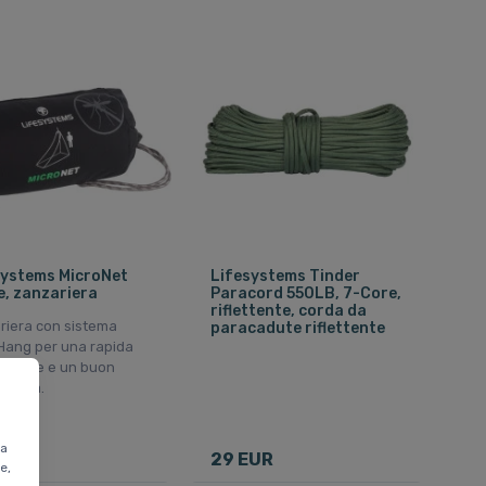
Systems MicroNet
Lifesystems Tinder
e, zanzariera
Paracord 550LB, 7-Core,
riflettente, corda da
riera con sistema
paracadute riflettente
Hang per una rapida
lazione e un buon
 d'aria.
ta
EUR
29 EUR
e,