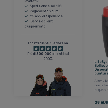
lavorativi
Spedizione a soli 11€
Pagamento sicuro
25 anni di esperienca
Servizio clienti
pluripremiato
I nostri clienti ci
adorano
Più di
500.000 clienti
dal
2003.
LifeSyst
Solliev
Disposi
punture 
Allevia l
con la te
di quarzo
29 EU