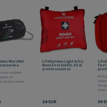
tems MicroNet
LifeSystems Light & Dry
LifeS
 zanzariera
Nano First Aid Kit, kit di
First 
pronto soccorso
pron
ra con sistema
Kit di
g per un
dispo
o facile e veloce
desig
ester
R
24 EUR
59 E