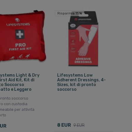
Risparmia 11 %
ystems Light & Dry
Lifesystems Low
rst Aid Kit, Kit di
Adherent Dressings, 4-
to Soccorso
Sizes, kit di pronto
atto e Leggero
soccorso
 pronto soccorso
ro con custodia
eabile per attività
erto
8 EUR
9 EUR
EUR