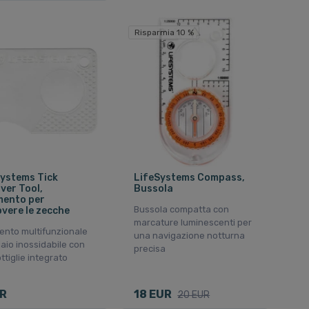
Risparmia 10 %
ystems Tick
LifeSystems Compass,
er Tool,
Bussola
mento per
Bussola compatta con
vere le zecche
marcature luminescenti per
ento multifunzionale
una navigazione notturna
iaio inossidabile con
precisa
ttiglie integrato
R
18 EUR
20 EUR