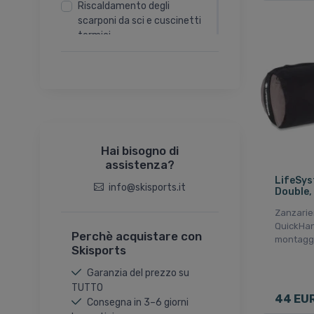
Riscaldamento degli
scarponi da sci e cuscinetti
termici
Sacche impermeabili
Sacchi a pelo e materassini
Stoviglie da campeggio
Tende
Varie
Hai bisogno di
Zanzariere e protezione
assistenza?
dagli insetti
LifeSys
info@skisports.it
Double,
Zanzarie
QuickHan
Perchè acquistare con
montaggi
Skisports
Garanzia del prezzo su
TUTTO
44 EU
Consegna in 3–6 giorni