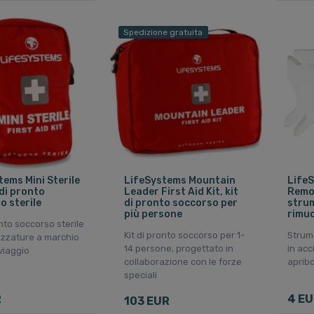
Spedizione gratuita
tems Mini Sterile
LifeSystems Mountain
LifeS
 di pronto
Leader First Aid Kit, kit
Remov
o sterile
di pronto soccorso per
stru
più persone
rimuo
onto soccorso sterile
Kit di pronto soccorso per 1-
Strum
ezzature a marchio
14 persone, progettato in
in acc
 viaggio
collaborazione con le forze
apribo
speciali
R
4 EU
103 EUR