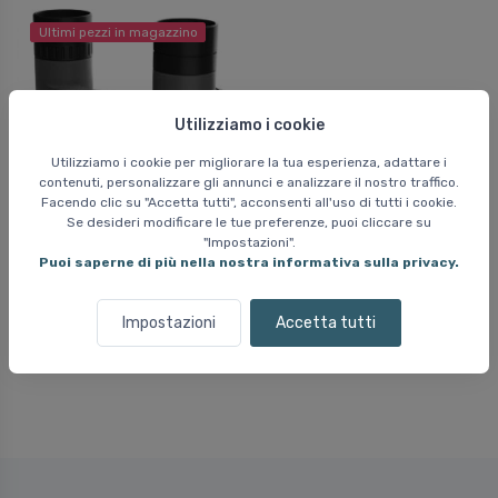
Ultimi pezzi in magazzino
Utilizziamo i cookie
Utilizziamo i cookie per migliorare la tua esperienza, adattare i
contenuti, personalizzare gli annunci e analizzare il nostro traffico.
Facendo clic su "Accetta tutti", acconsenti all'uso di tutti i cookie.
Se desideri modificare le tue preferenze, puoi cliccare su
"Impostazioni".
Silva Scenic 8
Puoi saperne di più nella nostra informativa sulla privacy.
Binocolo, binocolo
64 EUR
Impostazioni
Accetta tutti
73 EUR