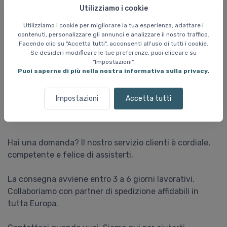
guidarti
Utilizziamo i cookie
Utilizziamo i cookie per migliorare la tua esperienza, adattare i
contenuti, personalizzare gli annunci e analizzare il nostro traffico.
Facendo clic su "Accetta tutti", acconsenti all'uso di tutti i cookie.
Benvenuto su Skisports.it, i tuoi esperti di sci online
Se desideri modificare le tue preferenze, puoi cliccare su
"Impostazioni".
Siamo un team di sciatori appassionati che sanno cosa
Puoi saperne di più nella nostra informativa sulla privacy.
rende l’abbigliamento e l’attrezzatura da sci davvero
validi. Dal 2000 abbiamo aiutato migliaia di clienti a
Impostazioni
Accetta tutti
trovare l’attrezzatura giusta e siamo pronti ad aiutare
anche te.
Hai una domanda? Il nostro servizio clienti è cordiale,
competente e felice di assisterti.
La consegna avviene entro 3 a 6 giorni lavorativi.
Collaboriamo con partner di spedizione affidabili in
tutta Europa.