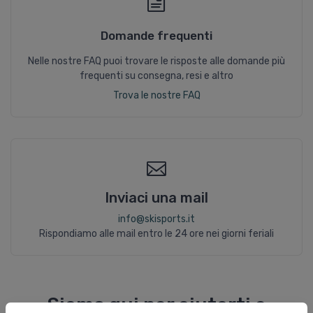
Domande frequenti
Nelle nostre FAQ puoi trovare le risposte alle domande più
frequenti su consegna, resi e altro
Trova le nostre FAQ
Inviaci una mail
info@skisports.it
Rispondiamo alle mail entro le 24 ore nei giorni feriali
Siamo qui per aiutarti e