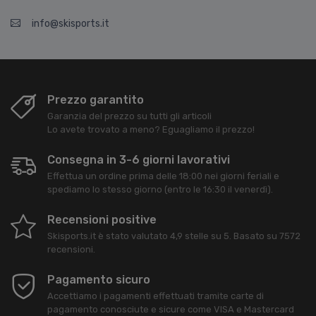
info@skisports.it
Prezzo garantito
Garanzia del prezzo su tutti gli articoli
Lo avete trovato a meno? Eguagliamo il prezzo!
Consegna in 3-6 giorni lavorativi
Effettua un ordine prima delle 18:00 nei giorni feriali e
spediamo lo stesso giorno (entro le 16:30 il venerdì).
Recensioni positive
Skisports.it
è stato valutato
4,9
stelle su
5
. Basato su
7572
recensioni.
Pagamento sicuro
Accettiamo i pagamenti effettuati tramite carte di
pagamento conosciute e sicure come VISA e Mastercard