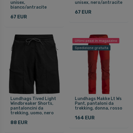
unisex,
unisex, nero/antracite
bianco/antracite
67 EUR
67 EUR
Ultimi pezzi in magazzino
Spedizione gratuita
Lundhags Tived Light
Lundhags Makke Lt Ws
Windbreaker Shorts,
Pant, pantaloni da
pantaloncini da
trekking, donna, rosso
trekking, uomo, nero
164 EUR
88 EUR