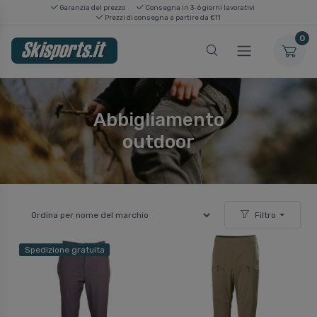
Garanzia del prezzo
Consegna in 3-6 giorni lavorativi
Prezzi di consegna a partire da €11
0
Abbigliamento
outdoor
Filtro
Spedizione gratuita