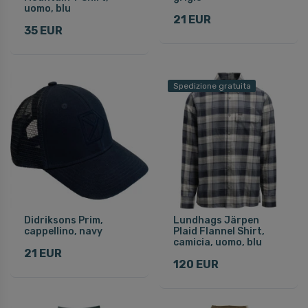
uomo, blu
21 EUR
35 EUR
Spedizione gratuita
Didriksons Prim,
Lundhags Järpen
cappellino, navy
Plaid Flannel Shirt,
camicia, uomo, blu
21 EUR
120 EUR