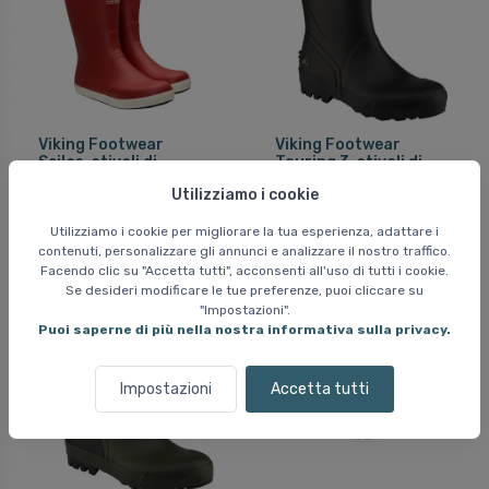
Viking Footwear
Viking Footwear
Seilas, stivali di
Touring 3, stivali di
gomma, rossi
gomma, neri
Utilizziamo i cookie
70 EUR
95 EUR
Utilizziamo i cookie per migliorare la tua esperienza, adattare i
contenuti, personalizzare gli annunci e analizzare il nostro traffico.
Facendo clic su "Accetta tutti", acconsenti all'uso di tutti i cookie.
Se desideri modificare le tue preferenze, puoi cliccare su
"Impostazioni".
Puoi saperne di più nella nostra informativa sulla privacy.
Impostazioni
Accetta tutti