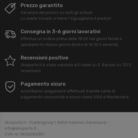
Prezzo garantito
Garanzia del prezzo su tutti gli articoli
Lo avete trovato a meno? Eguagliamo il prezzo!
Consegna in 3-6 giorni lavorativi
Effettua un ordine prima delle 18:00 nei giorni feriali e
spediamo lo stesso giorno (entro le 16:30 il venerdì).
Recensioni positive
Skisports.it
è stato valutato
4,9
stelle su
5
. Basato su
7572
recensioni.
Pagamento sicuro
Accettiamo i pagamenti effettuati tramite carte di
pagamento conosciute e sicure come VISA e Mastercard
Skisports.it - Frankrigsvej 1, 8450 Hammel, Danimarca -
info@skisports.it
CVR-nr: DK36054387