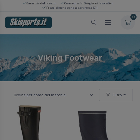
Garanzia del prezzo
Consegna in 3-6 giorni lavorativi
Prezzi di consegna a partire da €11
0
Viking Footwear
Filtro