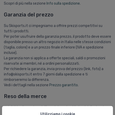
Scopri di più nella sezione
Info sulla spedizione
.
Garanzia del prezzo
Su Skisports.it ci impegniamo a offrire prezzi competitivi su
tutti i prodotti.
Per poter usufruire della garanzia prezzo, il prodotto deve essere
disponibile presso un altro negozio in Italia nelle stesse condizioni
(taglia, colore) e a un prezzo finale inferiore (IVA e spedizione
incluse).
La garanzia non si applica a offerte speciali, saldi o promozioni
riservate ai membri, né a ordini personalizzati.
Per richiedere la garanzia, invia prova del prezzo (link, foto) a
info@skisports.it entro 7 giorni dalla spedizione e ti
rimborseremo la differenza.
Vedi i dettagli nella sezione
Prezzo garantito
.
Reso della merce
Hai diritto di recedere dall’acquisto entro 14 giorni dalla ricezione
della merce.
Utilizziamo i cookie