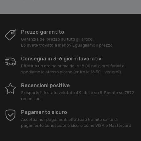
Prezzo garantito
Garanzia del prezzo su tutti gli articoli
Lo avete trovato a meno? Eguagliamo il prezzo!
Consegna in 3-6 giorni lavorativi
Effettua un ordine prima delle 18:00 nei giorni feriali e
spediamo lo stesso giorno (entro le 16:30 il venerdì).
Recensioni positive
Skisports.it
è stato valutato
4,9
stelle su
5
. Basato su
7572
recensioni.
Pagamento sicuro
Accettiamo i pagamenti effettuati tramite carte di
pagamento conosciute e sicure come VISA e Mastercard