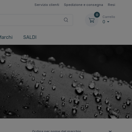
Servizio clienti
Spedizione e consegna
Resi
0
Carrello
0
Marchi
SALDI