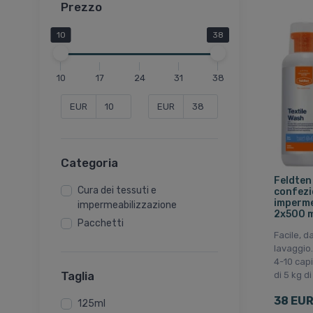
Prezzo
10
38
10
17
24
31
38
EUR
EUR
Categoria
Feldten
Cura dei tessuti e
confezi
imperme
impermeabilizzazione
2x500 m
Pacchetti
Facile, d
lavaggio.
4-10 cap
Taglia
di 5 kg d
38 EU
125ml