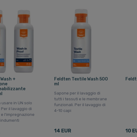
 Wash +
Feldten Textile Wash 500
Feldt
one
ml
abilizzante
Sapone per il lavaggio di
l
tutti i tessuti e le membrane
a usare in UN solo
funzionali. Per il lavaggio di
 Per il lavaggio di
4-10 capi
i e l'impregnazione
i indumenti
14 EUR
10 E
R