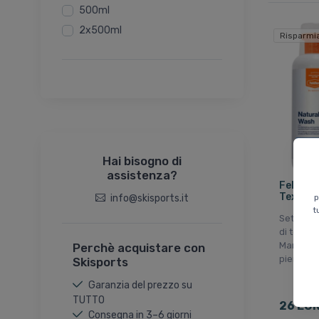
500ml
2x500ml
Risparmi
Hai bisogno di
assistenza?
Feldten
Textile
p
info@skisports.it
t
Set di sa
di tessu
Mantiene
Perchè acquistare con
pienezza 
Skisports
Garanzia del prezzo su
TUTTO
26 EU
Consegna in 3–6 giorni