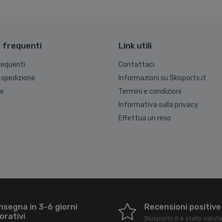
frequenti
Link utili
equenti
Contattaci
 spedizione
Informazioni su Skisports.it
ne
Termini e condizioni
Informativa sulla privacy
Effettua un reso
nsegna in 3-6 giorni
Recensioni positive
orativi
Skisports.it
è stato valut