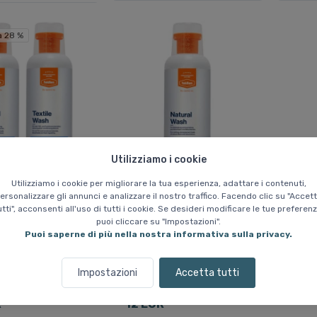
a 28 %
Utilizziamo i cookie
 Natural Wash +
Feldten Lavaggio
Utilizziamo i cookie per migliorare la tua esperienza, adattare i contenuti,
 Wash 2x500 ml
Naturale 500 ml
ersonalizzare gli annunci e analizzare il nostro traffico. Facendo clic su "Accet
utti", acconsenti all'uso di tutti i cookie. Se desideri modificare le tue preferenz
poni per il lavaggio
Sapone per il lavaggio di
puoi cliccare su "Impostazioni".
ti e membrane.
tessuti con imbottitura in
Puoi saperne di più nella nostra informativa sulla privacy.
 la naturale
piuma e altri materiali di
e funzionalità.
imbottitura naturali (ad es.
lana, seta, cachemire)
Impostazioni
Accetta tutti
R
12 EUR