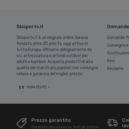
Skisports.it
Domande 
Skisports.it è un negozio online danese
Domande fr
fondato oltre 20 anni fa, oggi attivo in
Consegna e
tutta Europa. Offriamo abbigliamento da
Sostituzio
sci, attrezzatura e articoli outdoor per
Resi
adulti e bambini. Acquista prodotti di alta
qualità dei marchi più popolari con consegna
Reclamo
veloce e garanzia del miglior prezzo.
Italia (EUR)
Prezzo garantito
Co
lav
Garanzia del prezzo su tutti gli articoli