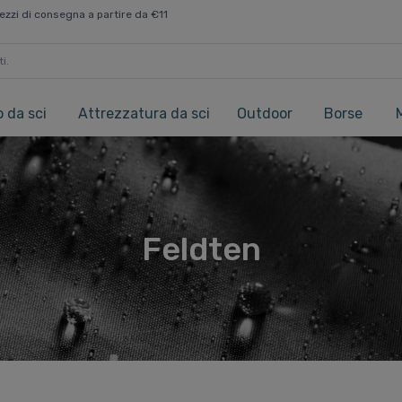
ezzi di consegna a partire da €11
 da sci
Attrezzatura da sci
Outdoor
Borse
Feldten