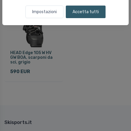
Impostazioni
Accetta tutti
HEAD Edge 105 W HV
GW BOA, scarponi da
sci, grigio
590 EUR
Skisports.it