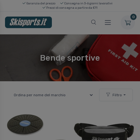
Garanzia del prezzo
Consegna in 3-6 giorni lavorativi
Prezzi di consegna a partire da €11
0
Bende sportive
Filtro