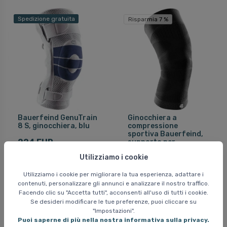
Spedizione gratuita
Risparmia 7 %
Bauerfeind GenuTrain
Ginocchiera a
8 S, ginocchiera, blu
compressione
sportiva Bauerfeind,
224 EUR
supporto per
ginocchio, nero
Utilizziamo i cookie
51 EUR
Utilizziamo i cookie per migliorare la tua esperienza, adattare i
55 EUR
contenuti, personalizzare gli annunci e analizzare il nostro traffico.
Facendo clic su "Accetta tutti", acconsenti all'uso di tutti i cookie.
Se desideri modificare le tue preferenze, puoi cliccare su
"Impostazioni".
Spedizione gratuita
Puoi saperne di più nella nostra informativa sulla privacy.