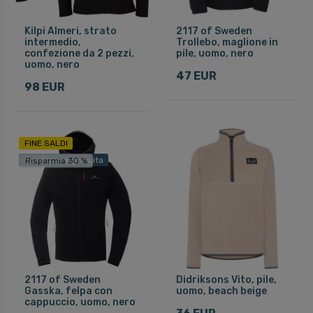
Kilpi Almeri, strato
2117 of Sweden
intermedio,
Trollebo, maglione in
confezione da 2 pezzi,
pile, uomo, nero
uomo, nero
47 EUR
98 EUR
FINE SALDI
Spedizione gratuita
Risparmia 30 %
2117 of Sweden
Didriksons Vito, pile,
Gasska, felpa con
uomo, beach beige
cappuccio, uomo, nero