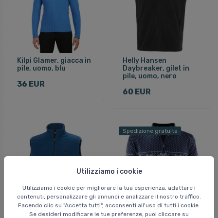
Kilpi Glamer, giacca in
Helly Hansen
pile, uomo, blu
Daybreaker, gilet in
pile, uomo, nero
36 EUR
60 EUR
Spedizione gratuita
Utilizziamo i cookie
Utilizziamo i cookie per migliorare la tua esperienza, adattare i
contenuti, personalizzare gli annunci e analizzare il nostro traffico.
Facendo clic su "Accetta tutti", acconsenti all'uso di tutti i cookie.
Se desideri modificare le tue preferenze, puoi cliccare su