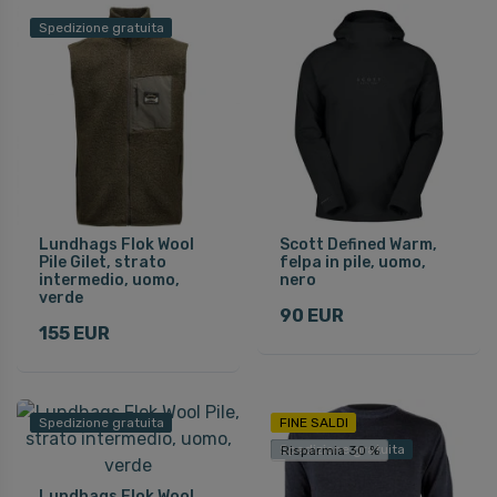
Spedizione gratuita
Lundhags Flok Wool
Scott Defined Warm,
Pile Gilet, strato
felpa in pile, uomo,
intermedio, uomo,
nero
verde
90 EUR
155 EUR
Spedizione gratuita
FINE SALDI
Spedizione gratuita
Risparmia 30 %
Lundhags Flok Wool