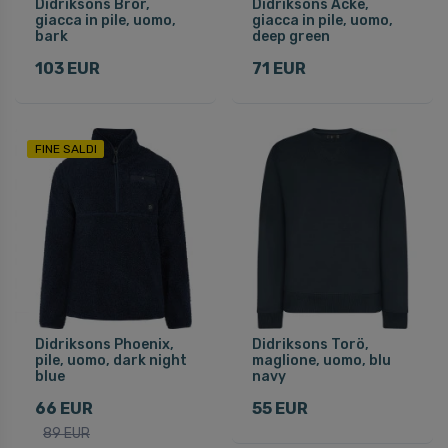
Didriksons Bror,
Didriksons Acke,
giacca in pile, uomo,
giacca in pile, uomo,
bark
deep green
103 EUR
71 EUR
FINE SALDI
Didriksons Phoenix,
Didriksons Torö,
pile, uomo, dark night
maglione, uomo, blu
blue
navy
66 EUR
55 EUR
89 EUR