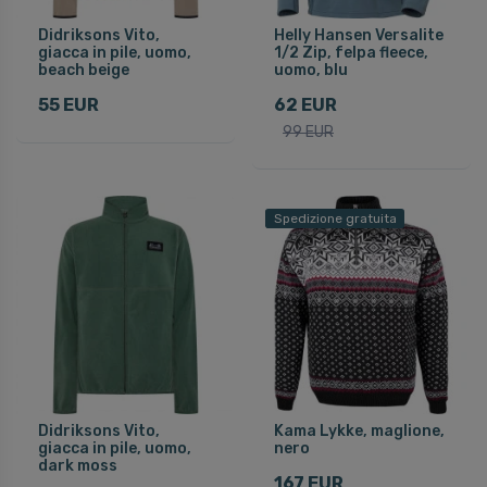
Didriksons Vito,
Helly Hansen Versalite
giacca in pile, uomo,
1/2 Zip, felpa fleece,
beach beige
uomo, blu
55 EUR
62 EUR
99 EUR
Spedizione gratuita
Didriksons Vito,
Kama Lykke, maglione,
giacca in pile, uomo,
nero
dark moss
167 EUR