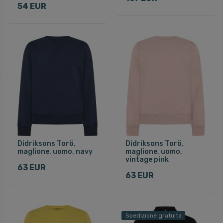
54 EUR
Didriksons Torö,
Didriksons Torö,
maglione, uomo, navy
maglione, uomo,
vintage pink
63 EUR
63 EUR
Spedizione gratuita