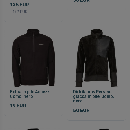
36 EUR
125 EUR
179 EUR
Felpa in pile Accezzi,
Didriksons Perseus,
uomo, nero
giacca in pile, uomo,
nero
19 EUR
50 EUR