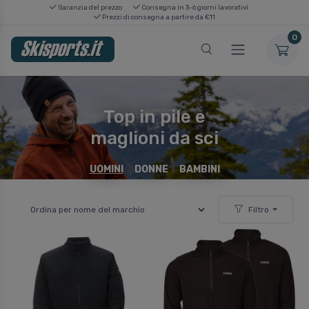
Garanzia del prezzo
Consegna in 3-6 giorni lavorativi
Prezzi di consegna a partire da €11
0
Top in pile e
maglioni da sci
UOMINI
DONNE
BAMBINI
Filtro