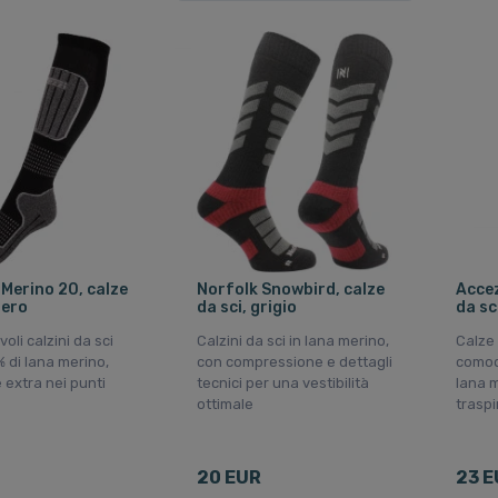
 Merino 20, calze
Norfolk Snowbird, calze
Accez
nero
da sci, grigio
da sc
oli calzini da sci
Calzini da sci in lana merino,
Calze
% di lana merino,
con compressione e dettagli
comod
 extra nei punti
tecnici per una vestibilità
lana 
ottimale
traspi
20 EUR
23 E