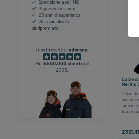
39-42
Spedizione a soli 11€
39-42 W2
Pagamento sicuro
25 anni di esperienca
39-42 W3
Servizio clienti
39-42 W4
pluripremiato
40-42
42-43
I nostri clienti ci
adorano
42-44
43-45
Più di
500.000 clienti
dal
43-46
2003.
43-46 W3
Calze da
Merino 5
43-46 W4
Calze da
44-45
comode e
45-47
lana mer
traspirab
46-48
49-50
S
23 EU