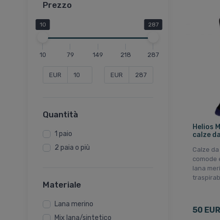
Prezzo
10
287
10
79
149
218
287
EUR
EUR
Quantità
Helios 
1 paio
calze da
2 paia o più
Calze da
comode e
lana mer
traspirab
Materiale
Lana merino
50 EU
Mix lana/sintetico