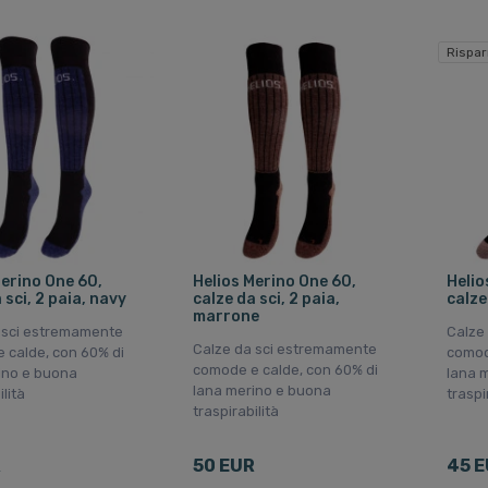
Rispar
Merino One 60,
Helios Merino One 60,
Helio
 sci, 2 paia, navy
calze da sci, 2 paia,
calze
marrone
 sci estremamente
Calze
Calze da sci estremamente
 calde, con 60% di
comod
comode e calde, con 60% di
ino e buona
lana 
lana merino e buona
ilità
traspi
traspirabilità
R
50 EUR
45 