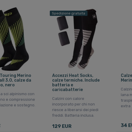
Spedizione gratuita
 Touring Merino
Accezzi Heat Socks,
Calze
ll 3.0, calze da
calze termiche. Include
Merin
mo, nero
batteria e
Calzin
caricabatterie
a sci alpinismo con
lana m
Calzini con calore
ino e compressione
traspi
incorporato per chi non
ilazione e sostegno.
extra
riesce a liberarsi dei piedi
freddi. Batteria inclusa.
R
34 
129 EUR