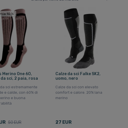
mia 10 %
s Merino One 60,
Calze da sci Falke SK2,
 da sci, 2 paia, rosa
uomo, nero
 da sci estremamente
Calze da sci con elevato
e e calde, con 60% di
comfort e calore. 20% lana
merino e buona
merino
rabilità
EUR
27 EUR
50 EUR