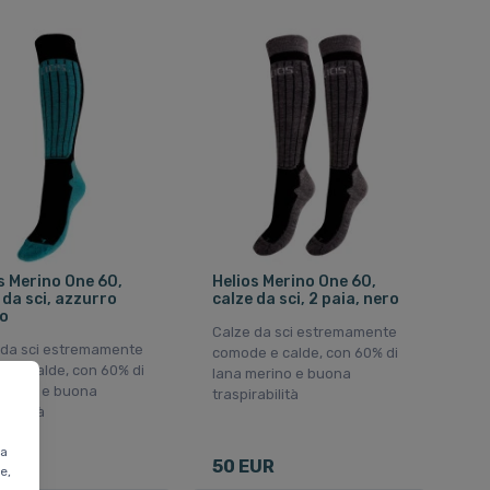
s Merino One 60,
Helios Merino One 60,
 da sci, azzurro
calze da sci, 2 paia, nero
o
Calze da sci estremamente
 da sci estremamente
comode e calde, con 60% di
e e calde, con 60% di
lana merino e buona
merino e buona
traspirabilità
rabilità
ta
UR
50 EUR
e,