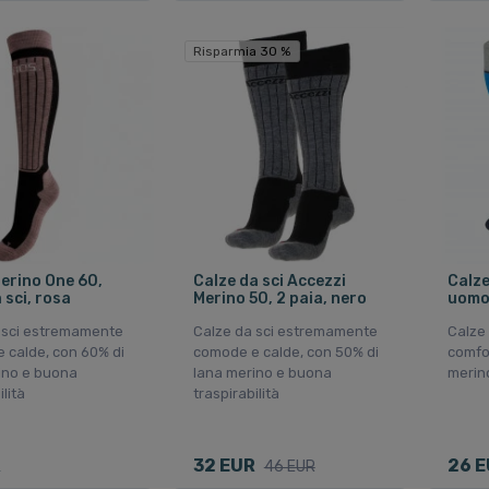
Risparmia 30 %
Merino One 60,
Calze da sci Accezzi
Calze
 sci, rosa
Merino 50, 2 paia, nero
uomo,
 sci estremamente
Calze da sci estremamente
Calze 
 calde, con 60% di
comode e calde, con 50% di
comfor
ino e buona
lana merino e buona
merin
ilità
traspirabilità
R
32 EUR
26 
46 EUR