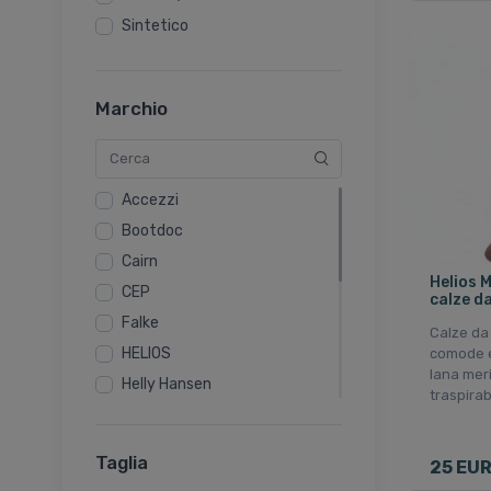
Sintetico
Marchio
Accezzi
Bootdoc
Cairn
Helios 
CEP
calze da
Falke
Calze da
HELIOS
comode e
lana mer
Helly Hansen
traspirab
Lenz
Lundhags
Taglia
25 EU
Norfolk