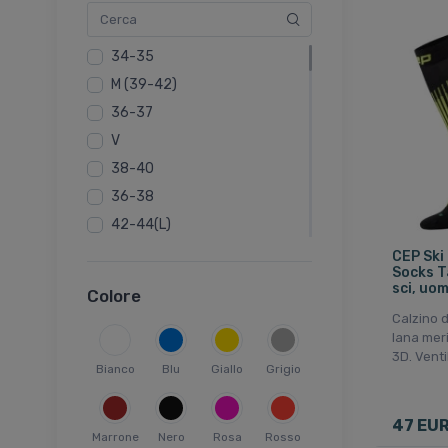
Ortovox
POC
34-35
Salomon
M (39-42)
Sealskinz
36-37
Swix
V
Ulvang
38-40
36-38
42-44(L)
III
CEP Ski
Socks Ta
IV
sci, uo
Colore
45-48
Calzino d
S (36-38)
lana mer
3D. Vent
L (43-46)
Bianco
Blu
Giallo
Grigio
40-41
XL (47-49)
47 EU
Marrone
Nero
Rosa
Rosso