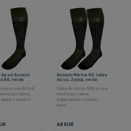
 da sci Accezzi
Accezzi Merino 80, calze
o 80, verde
da sci, 2 paia, verde
o da sci con 80% di
Calze da sci con 80% di lana
erino per calore,
merino per calore,
rabilità e comfort
traspirabilità e comfort
extra
EUR
68 EUR