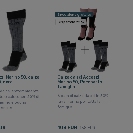
Spedizione gratuita
Risparmia 22 %
Risparmia 22 %
zi Merino 50, calze
Calze da sci Accezzi
i, nero
Merino 50, Pacchetto
famiglia
 da sci estremamente
6 paia di calze da sci in 50%
e e calde, con 50% di
lana merino per tutta la
merino e buona
famiglia
rabilità
UR
108 EUR
138 EUR