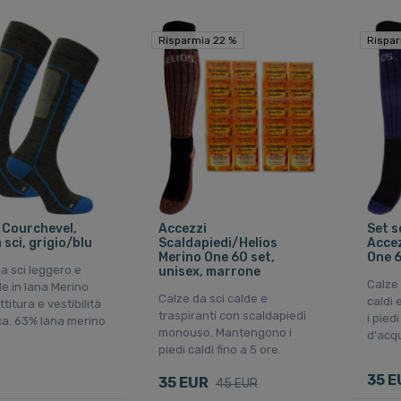
Risparmia 22 %
Risparmia 22 %
Rispar
Rispar
 Courchevel,
Accezzi
Set s
 sci, grigio/blu
Scaldapiedi/Helios
Accez
Merino One 60 set,
One 6
a sci leggero e
unisex, marrone
Calze 
e in lana Merino
Calze da sci calde e
caldi 
titura e vestibilità
traspiranti con scaldapiedi
i pied
a. 63% lana merino
monouso. Mantengono i
d'acq
piedi caldi fino a 5 ore.
35 E
35 EUR
45 EUR