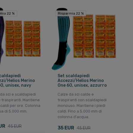
mia 22 %
mia 22 %
Risparmia 22 %
Risparmia 22 %
caldapiedi
Set scaldapiedi
zi/Helios Merino
Accezzi/Helios Merino
0, unisex, navy
One 60, unisex, azzurro
da sci e scaldapiedi
Calze da sci calde e
e traspiranti. Mantiene
traspiranti con scaldapiedi
i caldi per ore. Colonna
monouso. Mantiene i piedi
ua di 5.000 mm.
caldi. Fino a 5.000 mm di
colonna d'acqua.
UR
45 EUR
35 EUR
45 EUR