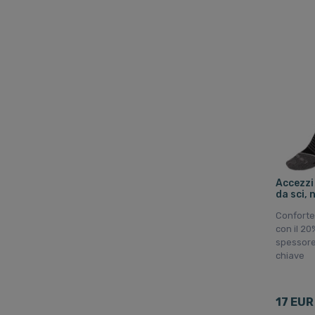
Accezzi
da sci, 
Confortev
con il 20
spessore
chiave
17 EUR