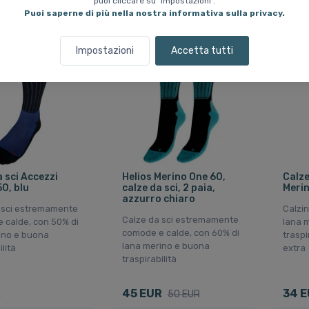
puoi cliccare su "Impostazioni".
Puoi saperne di più nella nostra informativa sulla privacy.
Risparmia 10 %
Impostazioni
Accetta tutti
 sci Accezzi
Helios Merino One 60,
Calze
0, blu
calze da sci, 2 paia,
Merin
azzurro chiaro
 sci estremamente
Calzin
Calze da sci estremamente
 calde, con 50% di
lana m
comode e calde, con 60% di
ino e buona
traspi
lana merino e buona
ilità
extra
traspirabilità
R
45 EUR
34 
50 EUR