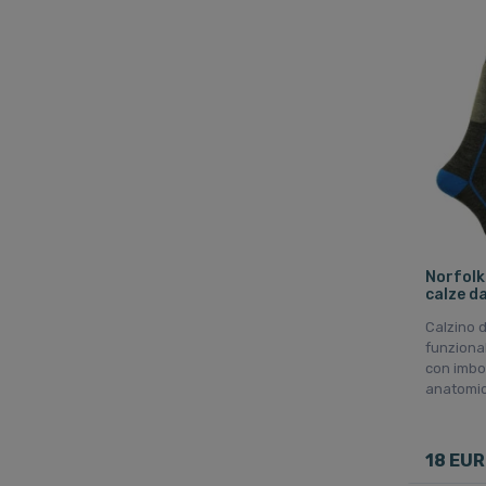
M
L
XL
Onesize
Norfolk
calze da
Calzino d
funzional
con imbot
anatomic
18 EUR