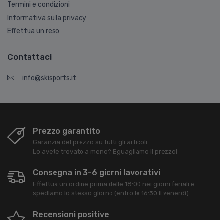
Termini e condizioni
Informativa sulla privacy
Effettua un reso
Contattaci
info@skisports.it
Prezzo garantito
Garanzia del prezzo su tutti gli articoli
Lo avete trovato a meno? Eguagliamo il prezzo!
Consegna in 3-6 giorni lavorativi
Effettua un ordine prima delle 18:00 nei giorni feriali e
spediamo lo stesso giorno (entro le 16:30 il venerdì).
Recensioni positive