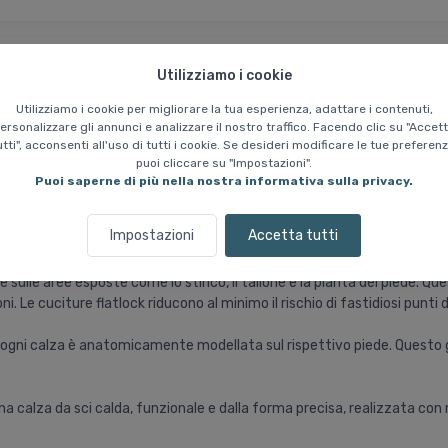
Utilizziamo i cookie
aranzia del prezzo
Chi siamo?
Utilizziamo i cookie per migliorare la tua esperienza, adattare i contenuti,
ersonalizzare gli annunci e analizzare il nostro traffico. Facendo clic su "Accet
utti", acconsenti all'uso di tutti i cookie. Se desideri modificare le tue preferenz
da sci, 2 paia, marrone
puoi cliccare su "Impostazioni".
Puoi saperne di più nella nostra informativa sulla privacy.
di lana merino, che contribuisce all'elevato calore, alla naturale trasp
Impostazioni
Accetta tutti
si giorni di utilizzo senza lavaggio.
 sulle aree esposte come lo stinco, il tallone e la pianta del piede. 
oni. Le cuciture flatlock riducono al minimo il rischio di fastidiosi pun
a che ogni calza è anatomicamente modellata sul rispettivo piede. Quest
a calza da sci calda, funzionale e dalla forma precisa, realizzata con m