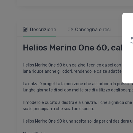
Descrizione
Consegna e resi
G
p
t
Helios Merino One 60, calze 
Helios Merino One 60 è un calzino tecnico da sci con il 60% 
lana riduce anche gli odori, rendendo le calze adatte a diver
La calza è progettata con zone che assorbono la pressione
lunghe giornate di sci con molte ore di utilizzo degli scarp
Il modello è cucito a destra e a sinistra, il che signific
siate principianti che sciatori esperti.
Helios Merino One 60 è una scelta solida per chi desidera un