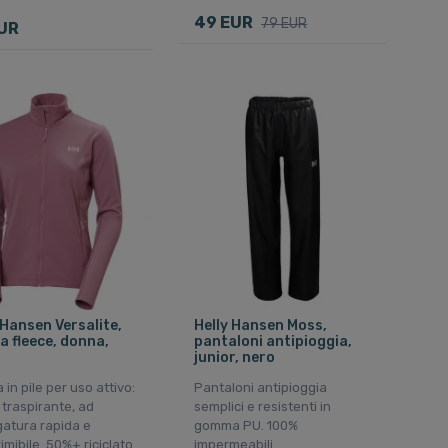
49 EUR
79 EUR
UR
 Hansen Versalite,
Helly Hansen Moss,
a fleece, donna,
pantaloni antipioggia,
junior, nero
 in pile per uso attivo:
Pantaloni antipioggia
 traspirante, ad
semplici e resistenti in
gatura rapida e
gomma PU. 100%
mibile. 50%+ riciclato
impermeabili