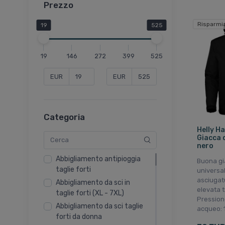
Prezzo
Risparmi
19
525
19
146
272
399
525
EUR
EUR
Categoria
Helly H
Giacca 
nero
Abbigliamento antipioggia
Buona gi
taglie forti
universa
asciugat
Abbigliamento da sci in
elevata t
taglie forti (XL - 7XL)
Pression
Abbigliamento da sci taglie
acqueo: 
forti da donna