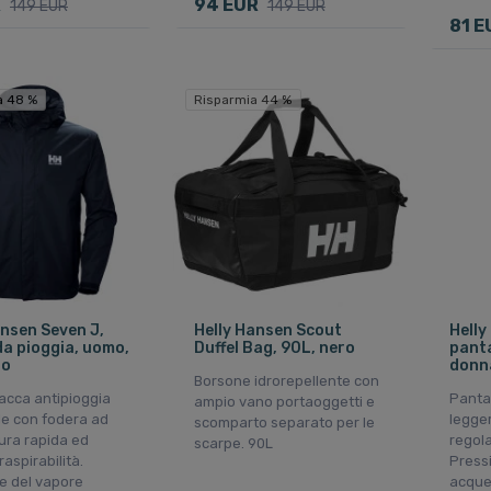
R
94 EUR
149 EUR
149 EUR
81 E
a 48 %
Risparmia 44 %
ansen Seven J,
Helly Hansen Scout
Helly
da pioggia, uomo,
Duffel Bag, 90L, nero
panta
ro
donn
Borsone idrorepellente con
acca antipioggia
Pantal
ampio vano portaoggetti e
le con fodera ad
legger
scomparto separato per le
ura rapida ed
regola
scarpe. 90L
raspirabilità.
Press
e del vapore
acque