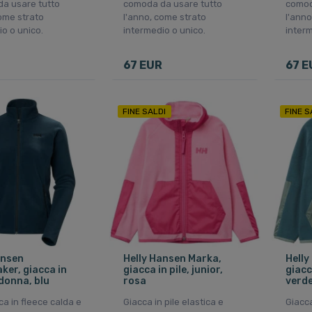
a usare tutto
comoda da usare tutto
comod
come strato
l'anno, come strato
l'anno
o o unico.
intermedio o unico.
interm
67 EUR
67 E
FINE SALDI
FINE S
ansen
Helly Hansen Marka,
Helly
ker, giacca in
giacca in pile, junior,
giacca
 donna, blu
rosa
verde
a in fleece calda e
Giacca in pile elastica e
Giacca