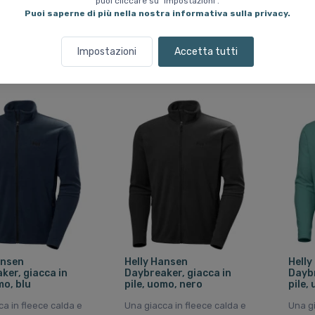
pratiche, perfetta
asciugatura rapida ed
puoi cliccare su "Impostazioni".
sul da
Puoi saperne di più nella nostra informativa sulla privacy.
 e l'inverno
elevata traspirabilità.
Pressione del vapore
acqueo: 10.000 mm.
R
30 E
Impostazioni
Accetta tutti
119 EUR
ansen
Helly Hansen
Helly
ker, giacca in
Daybreaker, giacca in
Daybr
mo, blu
pile, uomo, nero
pile,
a in fleece calda e
Una giacca in fleece calda e
Una gi