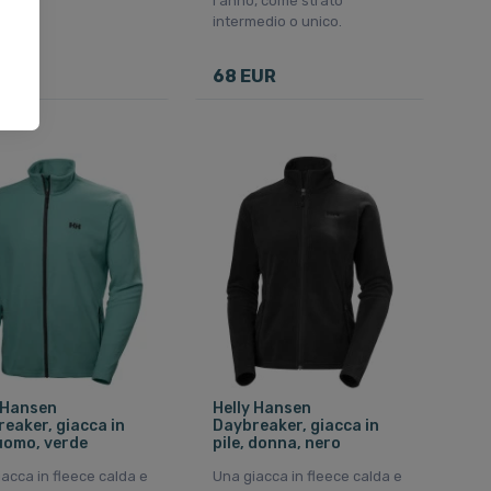
l'anno, come strato
vanti.
intermedio o unico.
UR
68 EUR
 Hansen
Helly Hansen
eaker, giacca in
Daybreaker, giacca in
 uomo, verde
pile, donna, nero
acca in fleece calda e
Una giacca in fleece calda e