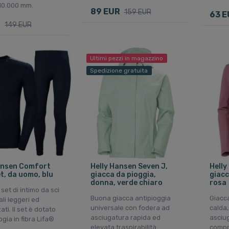
10.000 mm.
89 EUR
159 EUR
63 E
R
149 EUR
Ultimi pezzi in magazzino
Spedizione gratuita
ansen Comfort
Helly Hansen Seven J,
Helly
t, da uomo, blu
giacca da pioggia,
giacc
donna, verde chiaro
rosa
et di intimo da sci
Buona giacca antipioggia
Giacca
ali leggeri ed
universale con fodera ad
calda,
ati. Il set è dotato
asciugatura rapida ed
asciu
ogia in fibra Lifa®
elevata traspirabilità.
compri