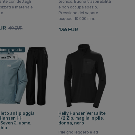
ente con dettagli
tecnico. Buona traspirabilità
cizzati e materiale
e non occupa spazio.
to.
Pressione del vapore
acqueo: 10.000 mm.
EUR
49 EUR
136 EUR
ione gratuita
mia 29 %
eto antipioggia
Helly Hansen Versalite
 Hansen HH
1/2 Zip, maglia in pile,
Seven J, uomo,
donna, nero
/blu
Pile grid leggero e ad