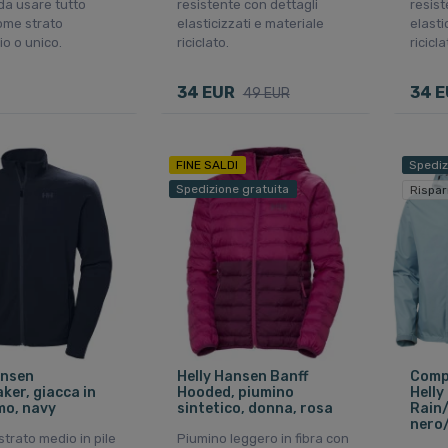
a usare tutto
resistente con dettagli
resist
come strato
elasticizzati e materiale
elasti
o o unico.
riciclato.
ricicla
34 EUR
34 
49 EUR
FINE SALDI
Spediz
Spedizione gratuita
Rispar
ansen
Helly Hansen Banff
Compl
ker, giacca in
Hooded, piumino
Helly
mo, navy
sintetico, donna, rosa
Rain/
nero
strato medio in pile
Piumino leggero in fibra con