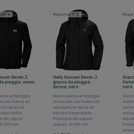
a 53 %
Risparmia 37 %
Rispa
ansen Seven J,
Helly Hansen Seven J,
Giacc
da pioggia, uomo,
giacca da pioggia,
Hanse
donna, nero
nero
acca antipioggia
Buona giacca antipioggia
Giacca
le con fodera ad
universale con fodera ad
mater
ura rapida ed
asciugatura rapida ed
spess
raspirabilità.
elevata traspirabilità.
asciu
e del vapore
Pressione del vapore
elevat
10.000 mm.
acqueo: 10.000 mm.
Press
acque