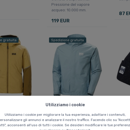
Pressione del vapore
acqueo: 10.000 mm.
87 E
119 EUR
e gratuita
Spedizione gratuita
ansen Jewel,
Helly Hansen Seven J,
Helly
Utilizziamo i cookie
a sci, junior,
giacca antipioggia,
berre
uomo, blu
Comod
Utilizziamo i cookie per migliorare la tua esperienza, adattare i contenuti,
en equipaggiata e
Buona giacca antipioggia
ersonalizzare gli annunci e analizzare il nostro traffico. Facendo clic su "Accet
materi
ile, ricca di
universale con fodera ad
utti", acconsenti all'uso di tutti i cookie. Se desideri modificare le tue preferenz
ripie