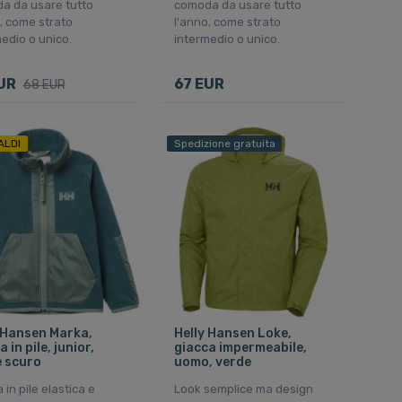
a da usare tutto
comoda da usare tutto
, come strato
l'anno, come strato
edio o unico.
intermedio o unico.
UR
67 EUR
68 EUR
ALDI
Spedizione gratuita
 Hansen Marka,
Helly Hansen Loke,
 in pile, junior,
giacca impermeabile,
 scuro
uomo, verde
 in pile elastica e
Look semplice ma design