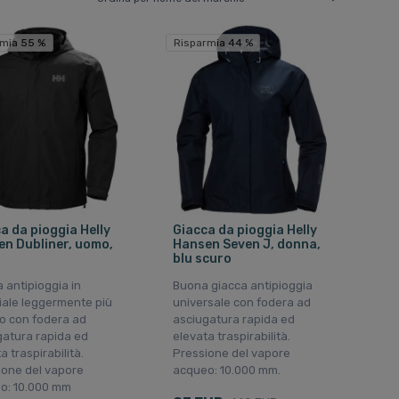
rmia 55 %
Risparmia 44 %
a da pioggia Helly
Giacca da pioggia Helly
n Dubliner, uomo,
Hansen Seven J, donna,
blu scuro
 antipioggia in
Buona giacca antipioggia
iale leggermente più
universale con fodera ad
o con fodera ad
asciugatura rapida ed
gatura rapida ed
elevata traspirabilità.
a traspirabilità.
Pressione del vapore
ione del vapore
acqueo: 10.000 mm.
o: 10.000 mm