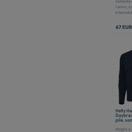
comoda d
l'anno, 
3XL
intermedi
3XL(58)
4XL
67 EUR
4XL(60)
5XL(62)
86
92
98
104
110
116
122
128
Helly H
134
Daybrea
pile, uo
140
Maglia a 
146