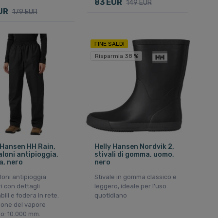
83 EUR
149 EUR
UR
179 EUR
FINE SALDI
Risparmia 38 %
 Hansen HH Rain,
Helly Hansen Nordvik 2,
loni antipioggia,
stivali di gomma, uomo,
a, nero
nero
oni antipioggia
Stivale in gomma classico e
i con dettagli
leggero, ideale per l'uso
bili e fodera in rete.
quotidiano
ione del vapore
o: 10.000 mm.