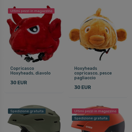
Ultimi pezzi in magazzino
Copricasco
Hoxyheads
Hoxyheads, diavolo
copricasco, pesce
pagliaccio
30 EUR
30 EUR
Spedizione gratuita
Ultimi pezzi in magazzino
Spedizione gratuita