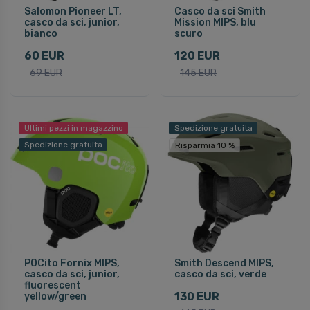
Salomon Pioneer LT,
Casco da sci Smith
casco da sci, junior,
Mission MIPS, blu
bianco
scuro
60 EUR
120 EUR
69 EUR
145 EUR
Ultimi pezzi in magazzino
Spedizione gratuita
Spedizione gratuita
Risparmia 10 %
POCito Fornix MIPS,
Smith Descend MIPS,
casco da sci, junior,
casco da sci, verde
fluorescent
130 EUR
yellow/green