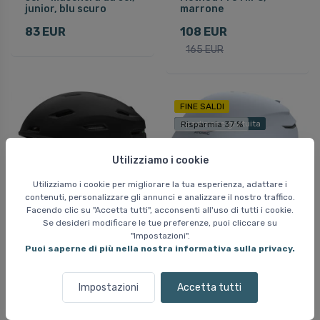
junior, blu scuro
marrone
83 EUR
108 EUR
165 EUR
FINE SALDI
Spedizione gratuita
Risparmia 37 %
Utilizziamo i cookie
Utilizziamo i cookie per migliorare la tua esperienza, adattare i
contenuti, personalizzare gli annunci e analizzare il nostro traffico.
Facendo clic su "Accetta tutti", acconsenti all'uso di tutti i cookie.
Se desideri modificare le tue preferenze, puoi cliccare su
"Impostazioni".
Smith Descend MIPS,
Atomic Savor Amid,
Puoi saperne di più nella nostra informativa sulla privacy.
casco da sci, junior,
casco da sci, grigio
nero
100 EUR
Impostazioni
Accetta tutti
92 EUR
159 EUR