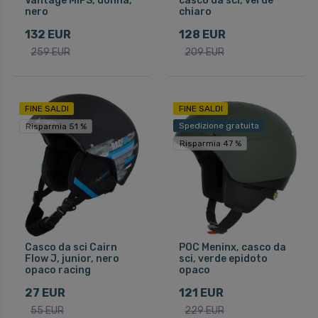
Vantage MIPS, donna,
casco da sci, verde
nero
chiaro
132 EUR
128 EUR
259 EUR
209 EUR
FINE SALDI
FINE SALDI
Spedizione gratuita
Risparmia 51 %
Risparmia 47 %
Casco da sci Cairn
POC Meninx, casco da
Flow J, junior, nero
sci, verde epidoto
opaco racing
opaco
27 EUR
121 EUR
55 EUR
229 EUR