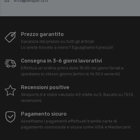
info@skisports.it
Prezzo garantito
Garanzia del prezzo su tutti gli articoli
Lo avete trovato a meno? Eguagliamo il prezzo!
Consegna in 3-6 giorni lavorativi
Effettua un ordine prima delle 18:00 nei giorni feriali e
spediamo lo stesso giorno (entro le 16:30 il venerdì).
Recensioni positive
Skisports.it
è stato valutato
4,9
stelle su
5
. Basato su
7572
recensioni.
Pagamento sicuro
Accettiamo i pagamenti effettuati tramite carte di
pagamento conosciute e sicure come VISA e Mastercard