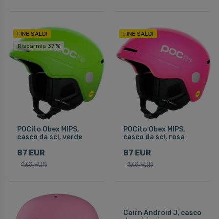
FINE SALDI
FINE SALDI
Risparmia 37 %
POCito Obex MIPS,
POCito Obex MIPS,
casco da sci, verde
casco da sci, rosa
87 EUR
87 EUR
139 EUR
139 EUR
Cairn Android J, casco