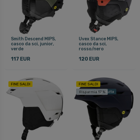
Smith Descend MIPS,
Uvex Stance MIPS,
casco da sci, junior,
casco da sci,
verde
rosso/nero
117 EUR
120 EUR
FINE SALDI
FINE SALDI
Spedizione gratuita
Risparmia 17 %