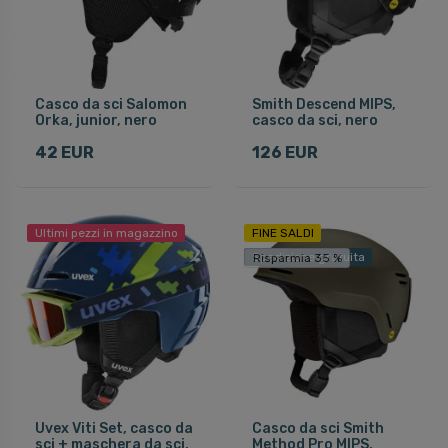
Casco da sci Salomon
Smith Descend MIPS,
Orka, junior, nero
casco da sci, nero
42 EUR
126 EUR
Ultimi pezzi in magazzino
FINE SALDI
Spedizione gratuita
Risparmia 35 %
Uvex Viti Set, casco da
Casco da sci Smith
sci + maschera da sci,
Method Pro MIPS,