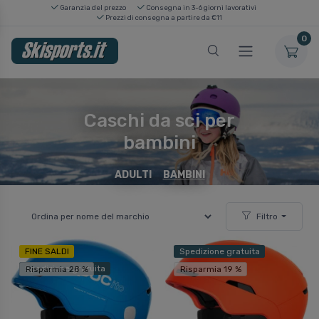
Garanzia del prezzo
Consegna in 3-6 giorni lavorativi
Prezzi di consegna a partire da €11
0
Caschi da sci per
bambini
ADULTI
BAMBINI
Filtro
FINE SALDI
Spedizione gratuita
Spedizione gratuita
Risparmia 28 %
Risparmia 19 %