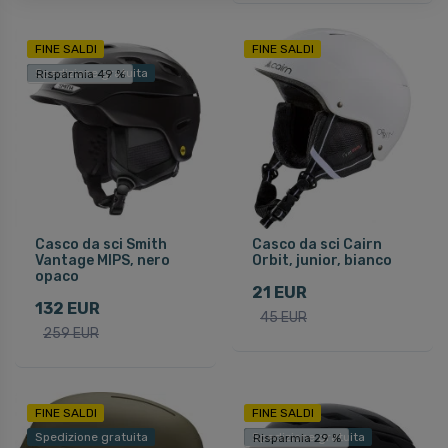
FINE SALDI
FINE SALDI
Spedizione gratuita
Risparmia 49 %
Casco da sci Smith
Casco da sci Cairn
Vantage MIPS, nero
Orbit, junior, bianco
opaco
21 EUR
132 EUR
45 EUR
259 EUR
FINE SALDI
FINE SALDI
Spedizione gratuita
Spedizione gratuita
Risparmia 29 %