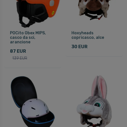
POCito Obex MIPS,
Hoxyheads
casco da sci,
copricasco, alce
arancione
30 EUR
87 EUR
139 EUR