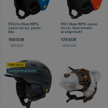
POCito Obex MIPS,
POC Obex MIPS, casco
casco da sci, junior,
da sci, fluorescent
blu
orange matt
100 EUR
170 EUR
139 EUR
209 EUR
FINE SALDI
Spedizione gratuita