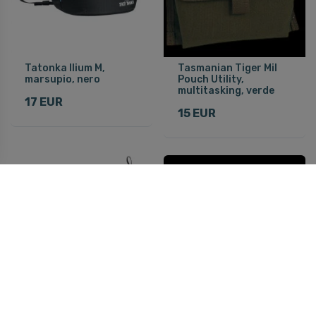
Tatonka Ilium M,
Tasmanian Tiger Mil
marsupio, nero
Pouch Utility,
multitasking, verde
17 EUR
15 EUR
Tatonka Skin Neck
Tasmanian Tiger