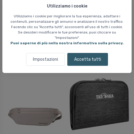
Utilizziamo i cookie
Utilizziamo i cookie per migliorare la tua esperienza, adattare i
contenuti, personalizzare gli annunci e analizzare il nostro traffico.
Facendo clic su "Accetta tutti", acconsenti all'uso di tutti i cookie.
Se desideri modificare le tue preferenze, puoi cliccare su
Tasmanian Tiger Tac
Atomic Snowcloud
"Impostazioni".
Pouch 1.1, multitasche,
Sling Bag, nero
Puoi saperne di più nella nostra informativa sulla privacy.
kaki
50 EUR
22 EUR
Impostazioni
Accetta tutti