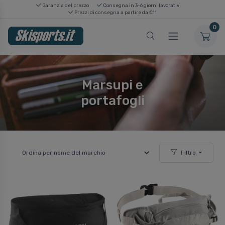
Garanzia del prezzo
Consegna in 3-6 giorni lavorativi
Prezzi di consegna a partire da €11
0
Marsupi e
portafogli
Filtro