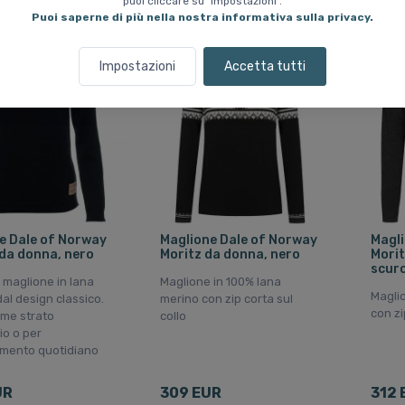
puoi cliccare su "Impostazioni".
Puoi saperne di più nella nostra informativa sulla privacy.
e gratuita
Spedizione gratuita
Spediz
Impostazioni
Accetta tutti
e Dale of Norway
Maglione Dale of Norway
Magli
da donna, nero
Moritz da donna, nero
Morit
scur
 maglione in lana
Maglione in 100% lana
Magli
al design classico.
merino con zip corta sul
con zi
ome strato
collo
io o per
iamento quotidiano
UR
309 EUR
312 