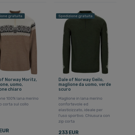
ione gratuita
Spedizione gratuita
of Norway Moritz,
Dale of Norway Geilo,
one, uomo,
maglione da uomo, verde
one chiaro
scuro
one 100% lana merino
Maglione in lana merino
p corta sul collo
confortevole ed
elasticizzato, ideale per
l'uso sportivo. Chiusura con
zip corta
 EUR
233 EUR