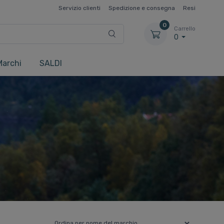
Servizio clienti
Spedizione e consegna
Resi
0
Carrello
0
Marchi
SALDI