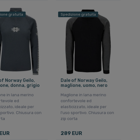
ione gratuita
Spedizione gratuita
of Norway Geilo,
Dale of Norway Geilo,
one, donna, grigio
maglione, uomo, nero
ne in lana merino
Maglione in lana merino
rtevole ed
confortevole ed
cizzato, ideale per
elasticizzato, ideale per
sportivo. Chiusura con
l'uso sportivo. Chiusura con
rta
zip corta
 EUR
289 EUR