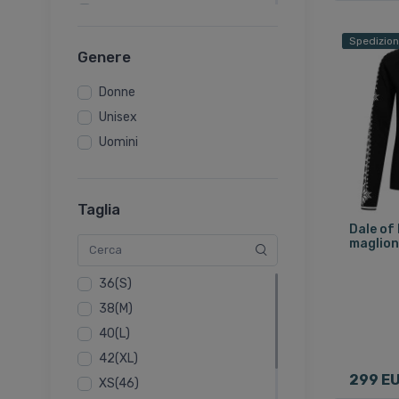
Top in pile e maglioni da sci
da donna
Spedizion
Genere
Donne
Unisex
Uomini
Taglia
Dale of
maglion
36(S)
38(M)
40(L)
42(XL)
299 E
XS(46)