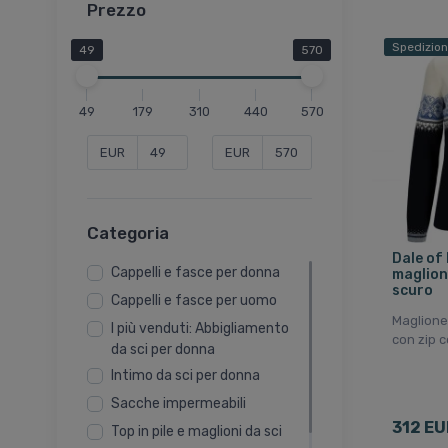
Prezzo
Spedizion
49
570
49
179
310
440
570
EUR
EUR
Categoria
Dale of
Cappelli e fasce per donna
maglion
scuro
Cappelli e fasce per uomo
Maglione
I più venduti: Abbigliamento
con zip c
da sci per donna
Intimo da sci per donna
Sacche impermeabili
312 EU
Top in pile e maglioni da sci