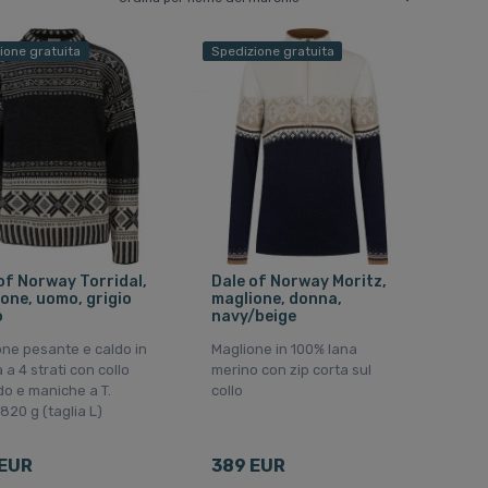
ione gratuita
Spedizione gratuita
of Norway Torridal,
Dale of Norway Moritz,
one, uomo, grigio
maglione, donna,
o
navy/beige
ne pesante e caldo in
Maglione in 100% lana
 a 4 strati con collo
merino con zip corta sul
o e maniche a T.
collo
820 g (taglia L)
 EUR
389 EUR