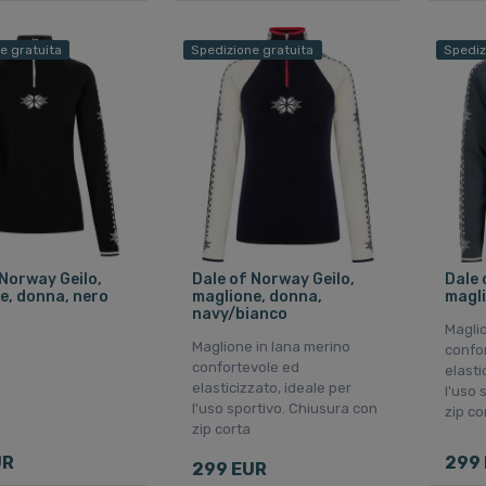
e gratuita
Spedizione gratuita
Spediz
 Norway Geilo,
Dale of Norway Geilo,
Dale 
e, donna, nero
maglione, donna,
magli
navy/bianco
Maglio
Maglione in lana merino
confo
confortevole ed
elasti
elasticizzato, ideale per
l'uso 
l'uso sportivo. Chiusura con
zip co
zip corta
UR
299
299 EUR