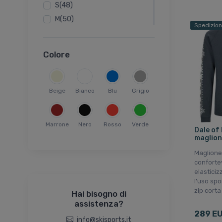
S(48)
M(50)
Spedizion
L(52)
XL(54)
Colore
XXL(56)
52
54
Beige
Bianco
Blu
Grigio
Onesize
Marrone
Nero
Rosso
Verde
Dale of
maglion
Maglione
conforte
elasticiz
l'uso spo
zip corta
Hai bisogno di
assistenza?
289 E
info@skisports.it