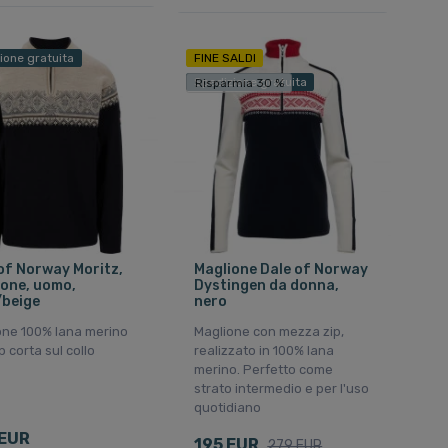
ione gratuita
FINE SALDI
Spedizione gratuita
Risparmia 30 %
of Norway Moritz,
Maglione Dale of Norway
one, uomo,
Dystingen da donna,
/beige
nero
one 100% lana merino
Maglione con mezza zip,
p corta sul collo
realizzato in 100% lana
merino. Perfetto come
strato intermedio e per l'uso
quotidiano
 EUR
195 EUR
279 EUR