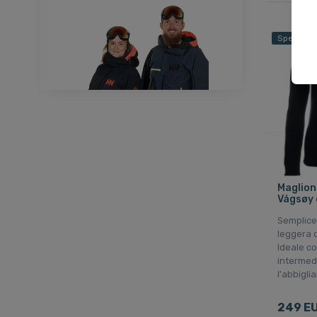
Spedizion
Maglion
Vågsøy 
Semplice
leggera d
Ideale c
intermed
l'abbigl
249 E