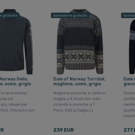
e gratuita
Spedizione gratuita
Spediz
 Norway Geilo,
Dale of Norway Torridal,
Dale 
e, uomo, grigio
maglione, uomo, grigio
giacc
 in lana merino
Maglione pesante e caldo in
Giacc
vole ed
maglia a 4 strati con collo
confor
zato, ideale per
rotondo e maniche a T.
merino
rtivo. Chiusura con
Peso: 820 g (taglia L)
quoti
inter
UR
239 EUR
277 