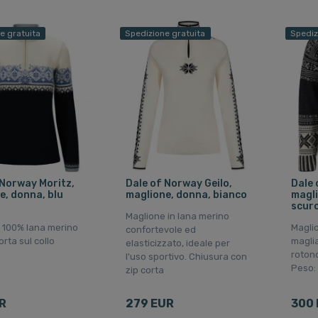
e gratuita
Spedizione gratuita
Spediz
 Norway Moritz,
Dale of Norway Geilo,
Dale 
e, donna, blu
maglione, donna, bianco
magli
scur
Maglione in lana merino
 100% lana merino
Maglio
confortevole ed
orta sul collo
maglia
elasticizzato, ideale per
rotond
l'uso sportivo. Chiusura con
Peso: 
zip corta
R
279 EUR
300