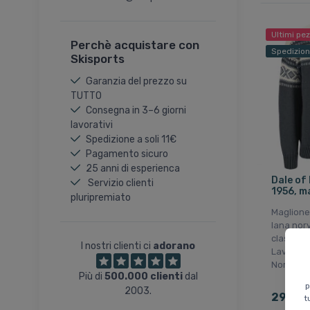
Ultimi pe
Perchè acquistare con
Spedizion
Skisports
Garanzia del prezzo su
TUTTO
Consegna in 3–6 giorni
lavorativi
Spedizione a soli 11€
Pagamento sicuro
25 anni di esperienca
Dale of
Servizio clienti
1956, ma
pluripremiato
Maglione
lana nor
classico 
I nostri clienti ci
adorano
Lavorato
Norvegia
Più di
500.000 clienti
dal
p
2003.
299 E
t