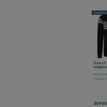
Spedizion
Dale of
maglion
Maglione
con zip c
309 E