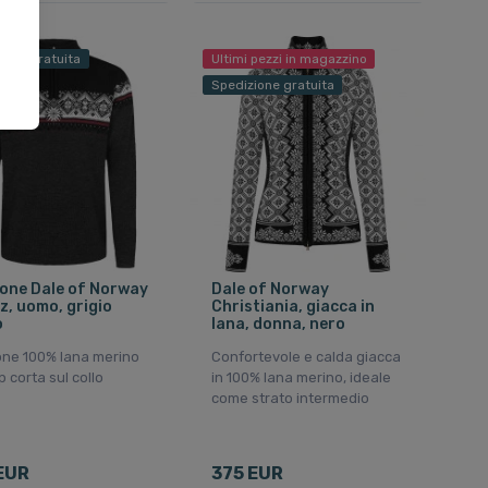
ione gratuita
Ultimi pezzi in magazzino
Spedizione gratuita
one Dale of Norway
Dale of Norway
z, uomo, grigio
Christiania, giacca in
o
lana, donna, nero
one 100% lana merino
Confortevole e calda giacca
p corta sul collo
in 100% lana merino, ideale
come strato intermedio
EUR
375 EUR