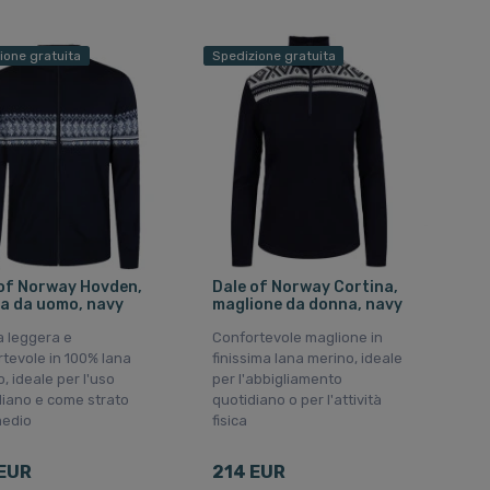
ione gratuita
Spedizione gratuita
of Norway Hovden,
Dale of Norway Cortina,
a da uomo, navy
maglione da donna, navy
a leggera e
Confortevole maglione in
tevole in 100% lana
finissima lana merino, ideale
, ideale per l'uso
per l'abbigliamento
diano e come strato
quotidiano o per l'attività
medio
fisica
EUR
214 EUR