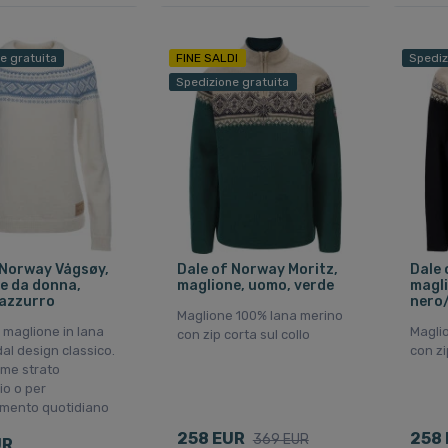
e gratuita
FINE SALDI
Spediz
Spedizione gratuita
 Norway Vågsøy,
Dale of Norway Moritz,
Dale 
e da donna,
maglione, uomo, verde
magli
azzurro
nero
Maglione 100% lana merino
 maglione in lana
Magli
con zip corta sul collo
al design classico.
con zi
ome strato
io o per
iamento quotidiano
258 EUR
258
369 EUR
UR