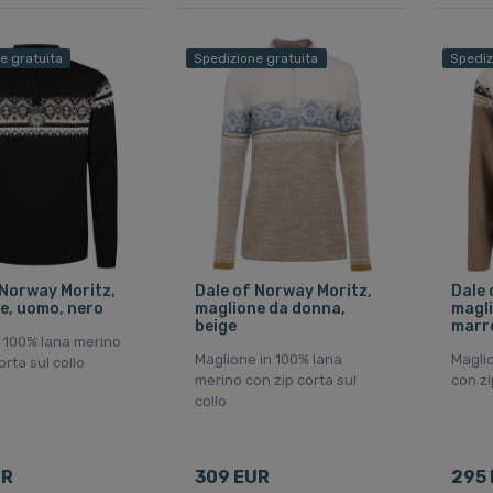
e gratuita
Spedizione gratuita
Spediz
 Norway Moritz,
Dale of Norway Moritz,
Dale 
e, uomo, nero
maglione da donna,
magli
beige
marr
 100% lana merino
Maglione in 100% lana
Magli
orta sul collo
merino con zip corta sul
con zi
collo
UR
309 EUR
295