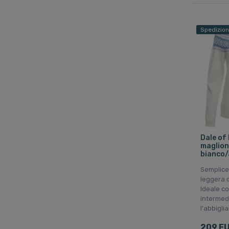
Spedizion
Dale of
maglion
bianco/
Semplice
leggera d
Ideale c
intermed
l'abbigl
209 E