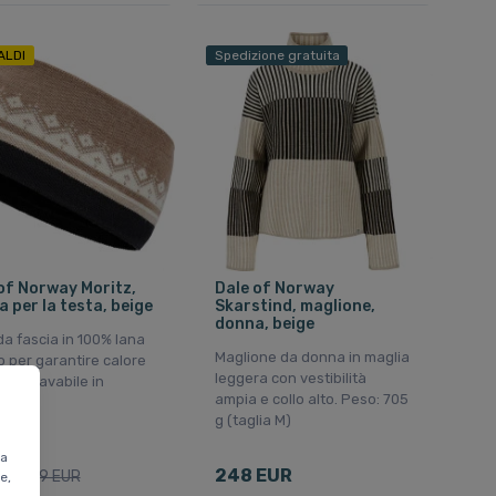
ALDI
Spedizione gratuita
of Norway Moritz,
Dale of Norway
a per la testa, beige
Skarstind, maglione,
donna, beige
a fascia in 100% lana
Maglione da donna in maglia
 per garantire calore
leggera con vestibilità
ort. Lavabile in
ampia e collo alto. Peso: 705
ice.
g (taglia M)
ta
UR
248 EUR
69 EUR
e,