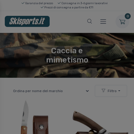
Garanzia del prezzo
Consegna in 3-6 giorni lavorativi
Prezzi di consegna a partire da €11
0
Caccia e
mimetismo
Filtro