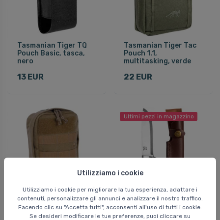
Tasmanian Tiger TQ
Tasmanian Tiger Tac
Pouch Basic, tasca,
Pouch 1.1,
nero
multitasking, verde
13 EUR
22 EUR
Ultimi pezzi in magazzino
Utilizziamo i cookie
Utilizziamo i cookie per migliorare la tua esperienza, adattare i
contenuti, personalizzare gli annunci e analizzare il nostro traffico.
Facendo clic su "Accetta tutti", acconsenti all'uso di tutti i cookie.
Tasmanian Tiger Tac
Oyo Rondane Junior
Se desideri modificare le tue preferenze, puoi cliccare su