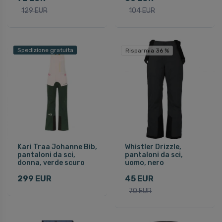
129 EUR
104 EUR
Spedizione gratuita
Risparmia 36 %
Kari Traa Johanne Bib,
Whistler Drizzle,
pantaloni da sci,
pantaloni da sci,
donna, verde scuro
uomo, nero
299 EUR
45 EUR
70 EUR