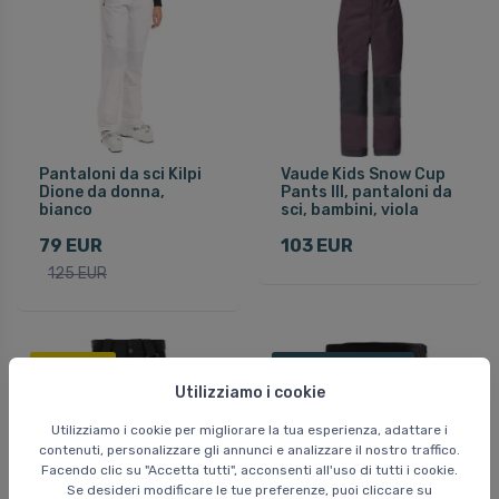
Pantaloni da sci Kilpi
Vaude Kids Snow Cup
Dione da donna,
Pants III, pantaloni da
bianco
sci, bambini, viola
79 EUR
103 EUR
125 EUR
FINE SALDI
Spedizione gratuita
Risparmia 55 %
Utilizziamo i cookie
Utilizziamo i cookie per migliorare la tua esperienza, adattare i
contenuti, personalizzare gli annunci e analizzare il nostro traffico.
Facendo clic su "Accetta tutti", acconsenti all'uso di tutti i cookie.
Se desideri modificare le tue preferenze, puoi cliccare su