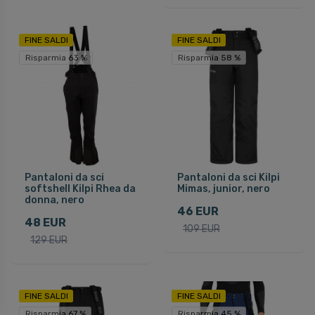
FINE SALDI
FINE SALDI
Risparmia 63 %
Risparmia 58 %
Pantaloni da sci
Pantaloni da sci Kilpi
softshell Kilpi Rhea da
Mimas, junior, nero
donna, nero
46 EUR
48 EUR
109 EUR
129 EUR
FINE SALDI
FINE SALDI
Risparmia 67 %
Risparmia 45 %