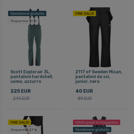
Spedizione gratuita
FINE SALDI
Risparmia 10 %
Scott Explorair 3L,
2117 of Sweden Misan,
pantaloni hardshell,
pantaloni da sci,
uomo, azzurro
junior, nero
225 EUR
40 EUR
249 EUR
89 EUR
FINE SALDI
Ultimi pezzi in magazzino
Spedizione gratuita
Risparmia 37 %