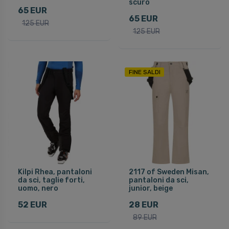
scuro
65 EUR
65 EUR
125 EUR
125 EUR
FINE SALDI
Kilpi Rhea, pantaloni
2117 of Sweden Misan,
da sci, taglie forti,
pantaloni da sci,
uomo, nero
junior, beige
52 EUR
28 EUR
89 EUR