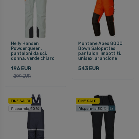
Helly Hansen
Montane Apex 8000
Powderqueen,
Down Salopettes,
pantaloni da sci,
pantaloni imbottiti,
donna, verde chiaro
unisex, arancione
196 EUR
543 EUR
299 EUR
FINE SALDI
FINE SALDI
Spedizione gratuita
Risparmia 40 %
Risparmia 50 %