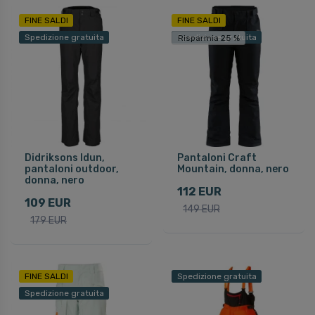
FINE SALDI
FINE SALDI
Spedizione gratuita
Spedizione gratuita
Risparmia 25 %
Didriksons Idun,
Pantaloni Craft
pantaloni outdoor,
Mountain, donna, nero
donna, nero
112 EUR
109 EUR
149 EUR
179 EUR
FINE SALDI
Spedizione gratuita
Spedizione gratuita