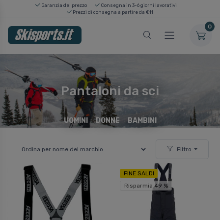
Garanzia del prezzo
Consegna in 3-6 giorni lavorativi
Prezzi di consegna a partire da €11
0
Pantaloni da sci
UOMINI
DONNE
BAMBINI
Filtro
FINE SALDI
Risparmia 49 %