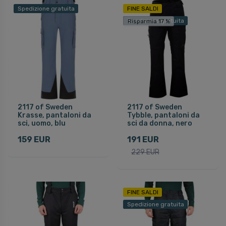
Spedizione gratuita
FINE SALDI
Spedizione gratuita
Risparmia 17 %
2117 of Sweden
2117 of Sweden
Krasse, pantaloni da
Tybble, pantaloni da
sci, uomo, blu
sci da donna, nero
159 EUR
191 EUR
229 EUR
FINE SALDI
Spedizione gratuita