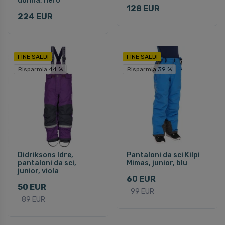
donna, nero
128 EUR
224 EUR
FINE SALDI
FINE SALDI
Risparmia 44 %
Risparmia 39 %
Didriksons Idre,
Pantaloni da sci Kilpi
pantaloni da sci,
Mimas, junior, blu
junior, viola
60 EUR
50 EUR
99 EUR
89 EUR