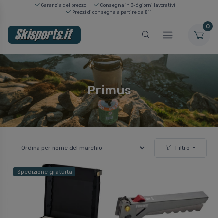
Garanzia del prezzo
Consegna in 3-6 giorni lavorativi
Prezzi di consegna a partire da €11
0
Primus
Filtro
Spedizione gratuita