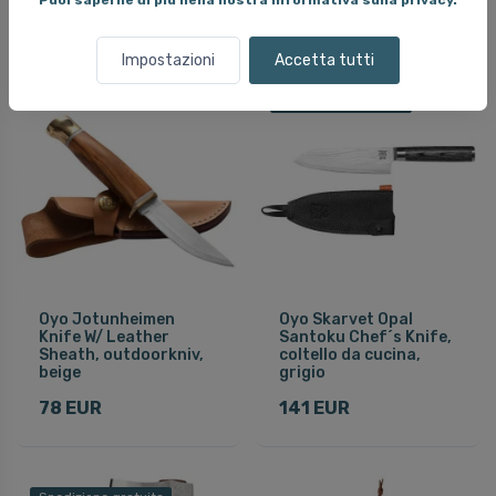
Puoi saperne di più nella nostra informativa sulla privacy.
62 EUR
15 EUR
Impostazioni
Accetta tutti
Spedizione gratuita
Oyo Jotunheimen
Oyo Skarvet Opal
Knife W/ Leather
Santoku Chef´s Knife,
Sheath, outdoorkniv,
coltello da cucina,
beige
grigio
78 EUR
141 EUR