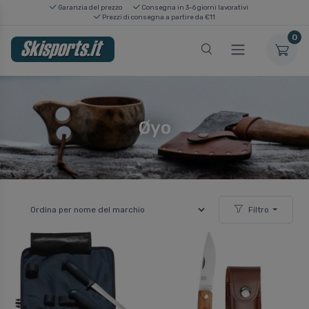
Garanzia del prezzo
Consegna in 3-6 giorni lavorativi
Prezzi di consegna a partire da €11
0
Øyo
Filtro