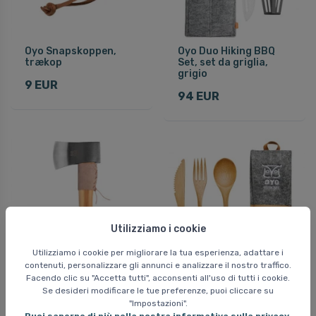
Oyo Snapskoppen,
Oyo Duo Hiking BBQ
trækop
Set, set da griglia,
grigio
9 EUR
94 EUR
Utilizziamo i cookie
Utilizziamo i cookie per migliorare la tua esperienza, adattare i
contenuti, personalizzare gli annunci e analizzare il nostro traffico.
Facendo clic su "Accetta tutti", acconsenti all'uso di tutti i cookie.
Oyo Hiking, ascia,
Oyo Turtagroe Posate
Se desideri modificare le tue preferenze, puoi cliccare su
marrone
in Legno, posate
"Impostazioni".