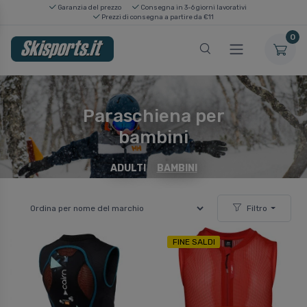
Garanzia del prezzo
Consegna in 3-6 giorni lavorativi
Prezzi di consegna a partire da €11
0
Paraschiena per
bambini
ADULTI
BAMBINI
Filtro
FINE SALDI