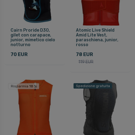
Cairn Proride D3O,
Atomic Live Shield
gilet con carapace,
Amid Lite Vest,
junior, mimetico cielo
paraschiena, junior,
notturno
rosso
70 EUR
78 EUR
119 EUR
Spedizione gratuita
Risparmia 18 %