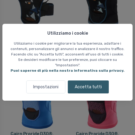
Cairn Pro Impakt II
Cairn Proride II D3O®,
Utilizziamo i cookie
D3O®, paraschiena,
paraschiena, junior,
junior, night sky camo
night sky camo
Utilizziamo i cookie per migliorare la tua esperienza, adattare i
contenuti, personalizzare gli annunci e analizzare il nostro traffico.
65 EUR
89 EUR
Facendo clic su "Accetta tutti", acconsenti all'uso di tutti i cookie.
Se desideri modificare le tue preferenze, puoi cliccare su
"Impostazioni".
Puoi saperne di più nella nostra informativa sulla privacy.
Impostazioni
Accetta tutti
Cairn Proride D3O®,
Cairn Proride D3O®,