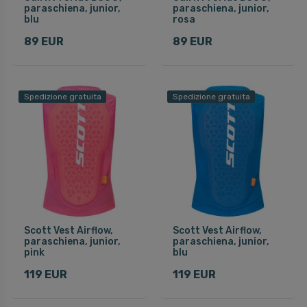
paraschiena, junior,
paraschiena, junior,
blu
rosa
89 EUR
89 EUR
Spedizione gratuita
Spedizione gratuita
Scott Vest Airflow,
Scott Vest Airflow,
paraschiena, junior,
paraschiena, junior,
pink
blu
119 EUR
119 EUR