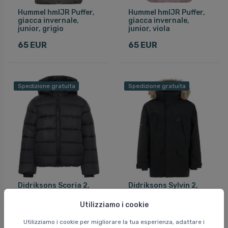
Hummel hmlJR Puffer,
Hummel hmlJR Puffer,
giacca invernale,
giacca invernale,
junior, grigio
junior, viola
65 EUR
65 EUR
Spedizione gratuita
Spedizione gratuita
Didriksons Scoria 2,
Didriksons Sylvin 2,
giacche invernali,
parka, junior, nero
junior, nero
Utilizziamo i cookie
170 EUR
120 EUR
Utilizziamo i cookie per migliorare la tua esperienza, adattare i