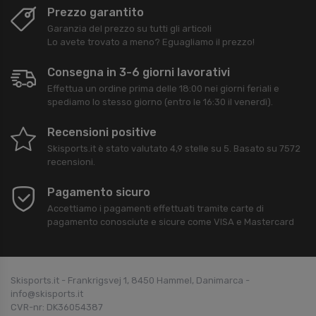
Prezzo garantito
Garanzia del prezzo su tutti gli articoli
Lo avete trovato a meno? Eguagliamo il prezzo!
Consegna in 3-6 giorni lavorativi
Effettua un ordine prima delle 18:00 nei giorni feriali e
spediamo lo stesso giorno (entro le 16:30 il venerdì).
Recensioni positive
Skisports.it
è stato valutato
4,9
stelle su
5
. Basato su
7572
recensioni.
Pagamento sicuro
Accettiamo i pagamenti effettuati tramite carte di
pagamento conosciute e sicure come VISA e Mastercard
Skisports.it - Frankrigsvej 1, 8450 Hammel, Danimarca -
info@skisports.it
CVR-nr: DK36054387