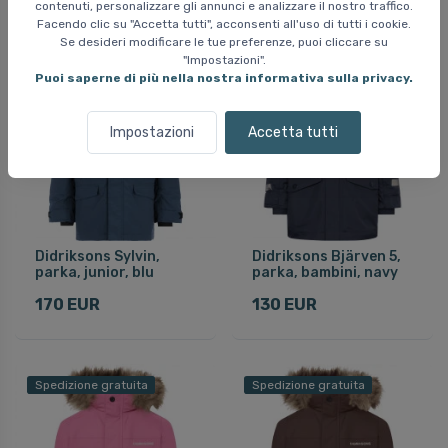
contenuti, personalizzare gli annunci e analizzare il nostro traffico.
Facendo clic su "Accetta tutti", acconsenti all'uso di tutti i cookie.
Se desideri modificare le tue preferenze, puoi cliccare su
"Impostazioni".
Spedizione gratuita
Spedizione gratuita
Puoi saperne di più nella nostra informativa sulla privacy.
Impostazioni
Accetta tutti
Didriksons Sylvin,
Didriksons Bjärven 5,
parka, junior, blu
parka, bambini, navy
170 EUR
130 EUR
Spedizione gratuita
Spedizione gratuita