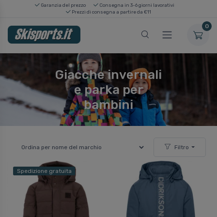
Garanzia del prezzo
Consegna in 3-6 giorni lavorativi
Prezzi di consegna a partire da €11
0
Giacche invernali
e parka per
bambini
Filtro
Spedizione gratuita