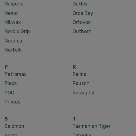
Nalgene
Oakley
Nemo
Orca Bay
Nikwax
Ortovox
Nordic Grip
Outhorn
Nordica
Norfolk
P
R
Petromax
Reima
Pieps
Reusch
POC
Rossignol
Primus
S
T
Salomon
Tasmanian Tiger
Scott
Tatonka