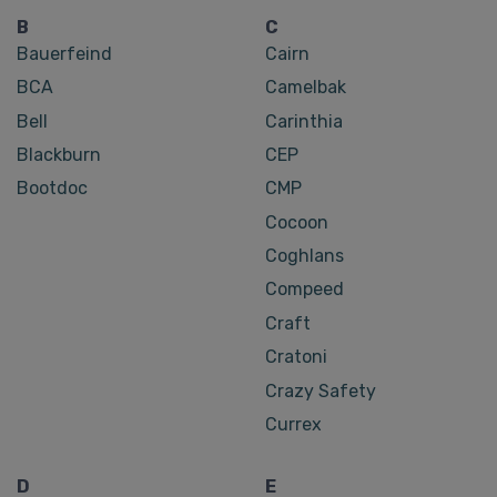
B
C
Bauerfeind
Cairn
BCA
Camelbak
Bell
Carinthia
Blackburn
CEP
Bootdoc
CMP
Cocoon
Coghlans
Compeed
Craft
Cratoni
Crazy Safety
Currex
D
E