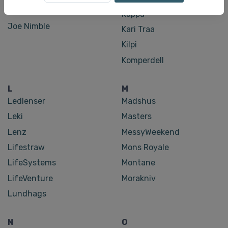
Around the World)
Kappa
Joe Nimble
Kari Traa
Kilpi
Komperdell
L
M
Ledlenser
Madshus
Leki
Masters
Lenz
MessyWeekend
Lifestraw
Mons Royale
LifeSystems
Montane
LifeVenture
Morakniv
Lundhags
N
O