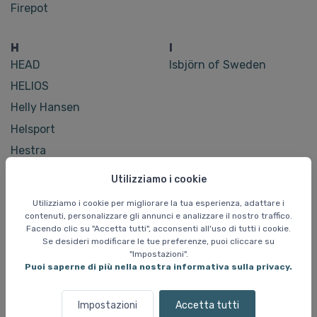
Firepot
H
I
HEAD
Isbjörn of Sweden
HELIOS
Helly Hansen
Helsport
Hestra
Holmenkol
Utilizziamo i cookie
Hoxyheads
Utilizziamo i cookie per migliorare la tua esperienza, adattare i
Hulabalu
contenuti, personalizzare gli annunci e analizzare il nostro traffico.
Facendo clic su "Accetta tutti", acconsenti all'uso di tutti i cookie.
Hummel
Se desideri modificare le tue preferenze, puoi cliccare su
"Impostazioni".
Puoi saperne di più nella nostra informativa sulla privacy.
J
K
Jack Wolfskin
K2
Impostazioni
Accetta tutti
Jimmy Petterson (Skiing
Kama