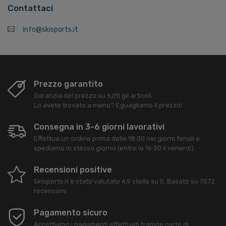
Contattaci
info@skisports.it
Prezzo garantito
Garanzia del prezzo su tutti gli articoli
Lo avete trovato a meno? Eguagliamo il prezzo!
Consegna in 3-6 giorni lavorativi
Effettua un ordine prima delle 18:00 nei giorni feriali e
spediamo lo stesso giorno (entro le 16:30 il venerdì).
Recensioni positive
Skisports.it
è stato valutato
4,9
stelle su
5
. Basato su
7572
recensioni.
Pagamento sicuro
Accettiamo i pagamenti effettuati tramite carte di