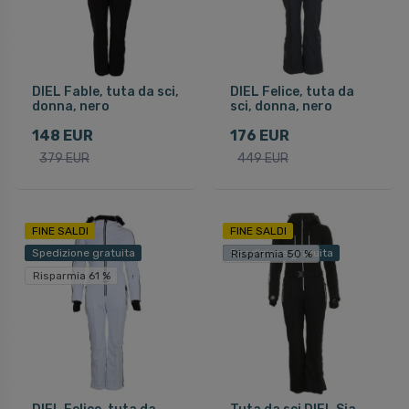
DIEL Fable, tuta da sci,
DIEL Felice, tuta da
donna, nero
sci, donna, nero
148 EUR
176 EUR
379 EUR
449 EUR
FINE SALDI
FINE SALDI
Spedizione gratuita
Spedizione gratuita
Risparmia 50 %
Risparmia 61 %