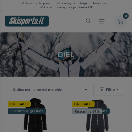
Garanzia del prezzo
Consegna in 3-6 giorni lavorativi
Prezzi di consegna a partire da €11
0
DIEL
Filtro
FINE SALDI
FINE SALDI
Spedizione gratuita
Spedizione gratuita
Risparmia 61 %