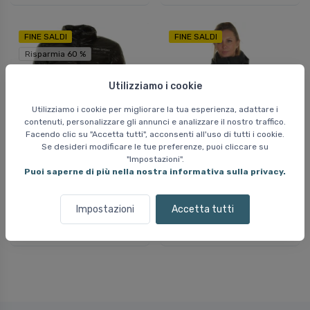
FINE SALDI
FINE SALDI
Risparmia 60 %
Utilizziamo i cookie
Utilizziamo i cookie per migliorare la tua esperienza, adattare i
contenuti, personalizzare gli annunci e analizzare il nostro traffico.
Facendo clic su "Accetta tutti", acconsenti all'uso di tutti i cookie.
Se desideri modificare le tue preferenze, puoi cliccare su
"Impostazioni".
Piumino DIEL in fibra,
Giacca da sci DIEL
Puoi saperne di più nella nostra informativa sulla privacy.
donna, nero
Zermatt, donna, nero
56 EUR
98 EUR
Impostazioni
Accetta tutti
139 EUR
269 EUR