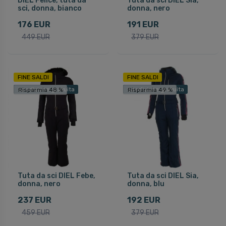
DIEL Felice, tuta da
Tuta da sci DIEL Sia,
sci, donna, bianco
donna, nero
176 EUR
191 EUR
449 EUR
379 EUR
FINE SALDI
FINE SALDI
Spedizione gratuita
Spedizione gratuita
Risparmia 48 %
Risparmia 49 %
Tuta da sci DIEL Febe,
Tuta da sci DIEL Sia,
donna, nero
donna, blu
237 EUR
192 EUR
459 EUR
379 EUR