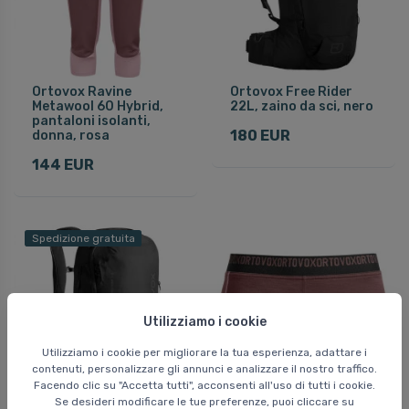
Ortovox Ravine
Ortovox Free Rider
Metawool 60 Hybrid,
22L, zaino da sci, nero
pantaloni isolanti,
180 EUR
donna, rosa
144 EUR
Spedizione gratuita
Utilizziamo i cookie
Utilizziamo i cookie per migliorare la tua esperienza, adattare i
contenuti, personalizzare gli annunci e analizzare il nostro traffico.
Facendo clic su "Accetta tutti", acconsenti all'uso di tutti i cookie.
Se desideri modificare le tue preferenze, puoi cliccare su