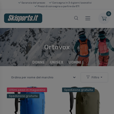
Garanzia del prezzo
Consegna in 3-6 giorni lavorativi
Prezzi di consegna a partire da €11
0
Ortovox
DONNE
UNISEX
UOMINI
Filtro
Ultimi pezzi in magazzino
Spedizione gratuita
Spedizione gratuita