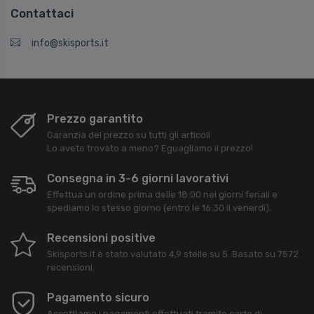
Contattaci
info@skisports.it
Prezzo garantito
Garanzia del prezzo su tutti gli articoli
Lo avete trovato a meno? Eguagliamo il prezzo!
Consegna in 3-6 giorni lavorativi
Effettua un ordine prima delle 18:00 nei giorni feriali e
spediamo lo stesso giorno (entro le 16:30 il venerdì).
Recensioni positive
Skisports.it
è stato valutato
4,9
stelle su
5
. Basato su
7572
recensioni.
Pagamento sicuro
Accettiamo i pagamenti effettuati tramite carte di