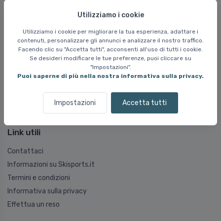
Italia (EUR)
Utilizziamo i cookie
Utilizziamo i cookie per migliorare la tua esperienza, adattare i
contenuti, personalizzare gli annunci e analizzare il nostro traffico.
Domande frequenti
Facendo clic su "Accetta tutti", acconsenti all'uso di tutti i cookie.
Se desideri modificare le tue preferenze, puoi cliccare su
Domande frequenti
"Impostazioni".
Consegna e spedizione
Puoi saperne di più nella nostra informativa sulla privacy.
Sostituzione
Resi
Impostazioni
Accetta tutti
Reclamo
Link utili
Contattaci
Informazioni su Skisports.it
Termini e condizioni
Informativa sulla privacy
Effettua un reso