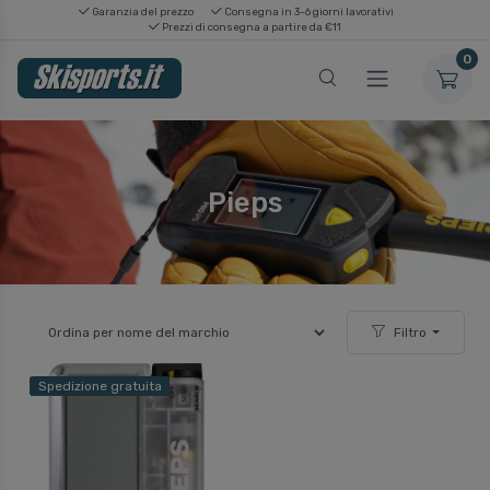
Garanzia del prezzo
Consegna in 3-6 giorni lavorativi
Prezzi di consegna a partire da €11
0
Pieps
Filtro
Spedizione gratuita