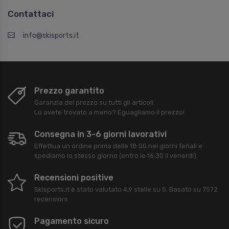
Contattaci
info@skisports.it
Prezzo garantito
Garanzia del prezzo su tutti gli articoli
Lo avete trovato a meno? Eguagliamo il prezzo!
Consegna in 3-6 giorni lavorativi
Effettua un ordine prima delle 18:00 nei giorni feriali e
spediamo lo stesso giorno (entro le 16:30 il venerdì).
Recensioni positive
Skisports.it
è stato valutato
4,9
stelle su
5
. Basato su
7572
recensioni.
Pagamento sicuro