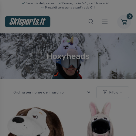
Garanzia del prezzo
Consegna in 3-6 giorni lavorativi
Prezzi di consegna a partire da €11
0
Hoxyheads
Filtro