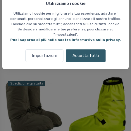
Utilizziamo i cookie
Utilizziamo i cookie per migliorare la tua esperienza, adattare i
contenuti, personalizzare gli annunci e analizzare il nostro traffico.
Facendo clic su "Accetta tutti", acconsenti all'uso di tutti i cookie.
Se desideri modificare le tue preferenze, puoi cliccare su
Vaude Bike Gaiter
Montane Phase Xpd
"Impostazioni".
short, copriscarpe,
Gaiter, copriscarpe,
Puoi saperne di più nella nostra informativa sulla privacy.
nero
nero
25 EUR
101 EUR
Impostazioni
Accetta tutti
26 EUR
Spedizione gratuita