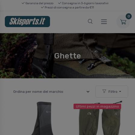
Garanzia del prezzo
Consegna in 3-6 giorni lavorativi
Prezzi di consegna a partire da €11
0
Ghette
Filtro
Ultimi pezzi in magazzino