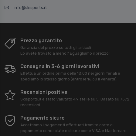
info@skisports.it
Prezzo garantito
Garanzia del prezzo su tutti gli articoli
Lo avete trovato a meno? Eguagliamo il prezzo!
Consegna in 3-6 giorni lavorativi
Effettua un ordine prima delle 18:00 nei giorni feriali e
spediamo lo stesso giorno (entro le 16:30 il venerdì).
Recensioni positive
Skisports.it
è stato valutato
4,9
stelle su
5
. Basato su
7572
recensioni.
Pagamento sicuro
Accettiamo i pagamenti effettuati tramite carte di
pagamento conosciute e sicure come VISA e Mastercard