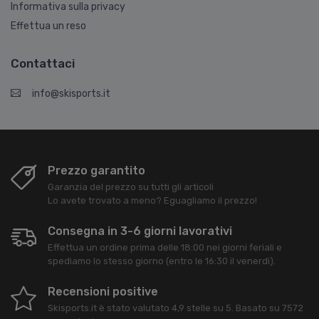
Informativa sulla privacy
Effettua un reso
Contattaci
info@skisports.it
Prezzo garantito
Garanzia del prezzo su tutti gli articoli
Lo avete trovato a meno? Eguagliamo il prezzo!
Consegna in 3-6 giorni lavorativi
Effettua un ordine prima delle 18:00 nei giorni feriali e
spediamo lo stesso giorno (entro le 16:30 il venerdì).
Recensioni positive
Skisports.it
è stato valutato
4,9
stelle su
5
. Basato su
7572