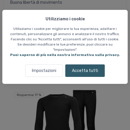
Buona libertà di movimento
Materiale:
Utilizziamo i cookie
74% Poliestere
26% polipropilene
Utilizziamo i cookie per migliorare la tua esperienza, adattare i
contenuti, personalizzare gli annunci e analizzare il nostro traffico.
Facendo clic su "Accetta tutti", acconsenti all'uso di tutti i cookie.
Se desideri modificare le tue preferenze, puoi cliccare su
"Impostazioni".
Puoi saperne di più nella nostra informativa sulla privacy.
Impostazioni
Accetta tutti
Prodotti simili
Risparmia 17 %