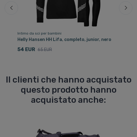
Intimo da sci per bambini
In
uro
Helly Hansen HH Lifa, completo, junior, nero
He
ju
54 EUR
65 EUR
5
Il clienti che hanno acquistato
questo prodotto hanno
acquistato anche: