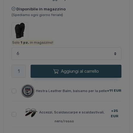
Disponibile in magazzino
(Spediamo ogni giorno feriale)
Solo
1
pz.
in magazzino!
Aggiungi al carrello
+11 EUR
Hestra Leather Balm, balsamo per la pelle
+25
Accezzi, Scaldascarpe e scaldastivali,
EUR
nero/rosso