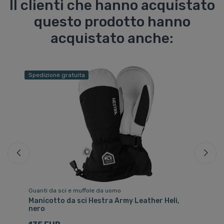
Il clienti che hanno acquistato
questo prodotto hanno
acquistato anche:
Spedizione gratuita
Guanti da sci e muffole da uomo
Gu
 3
Manicotto da sci Hestra Army Leather Heli,
He
nero
3