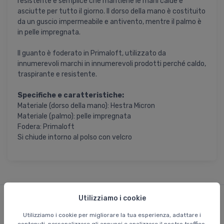
resistente e semplice che mantiene le mani calde e
asciutte per tutto il giorno. Il dorso della mano è costituito
da un guscio impermeabile e antivento, mentre il palmo è
in pelle impregnata.
Il guanto è foderato in Primaloft, utilizzato da
innumerevoli marchi in innumerevoli prodotti perché caldo,
traspirante e resistente.
Specifiche e caratteristiche:
Materiale (dorso della mano): Hestra Micron
Materiale (palmo): pelle impregnata
Fodera: Primaloft
Si chiude intorno al polso con velcro
Utilizziamo i cookie
Prodotti simili
Utilizziamo i cookie per migliorare la tua esperienza, adattare i