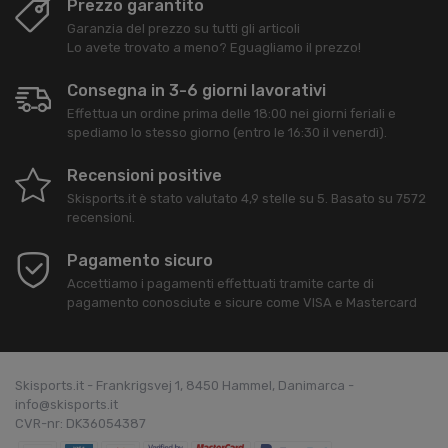
Prezzo garantito
Garanzia del prezzo su tutti gli articoli
Lo avete trovato a meno? Eguagliamo il prezzo!
Consegna in 3-6 giorni lavorativi
Effettua un ordine prima delle 18:00 nei giorni feriali e
spediamo lo stesso giorno (entro le 16:30 il venerdì).
Recensioni positive
Skisports.it
è stato valutato
4,9
stelle su
5
. Basato su
7572
recensioni.
Pagamento sicuro
Accettiamo i pagamenti effettuati tramite carte di
pagamento conosciute e sicure come VISA e Mastercard
Skisports.it - Frankrigsvej 1, 8450 Hammel, Danimarca -
info@skisports.it
CVR-nr: DK36054387