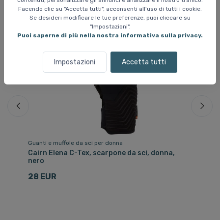
contenuti, personalizzare gli annunci e analizzare il nostro traffico.
Facendo clic su "Accetta tutti", acconsenti all'uso di tutti i cookie.
Se desideri modificare le tue preferenze, puoi cliccare su
"Impostazioni".
Puoi saperne di più nella nostra informativa sulla privacy.
Impostazioni
Accetta tutti
Guanti e muffole da sci per donna
Gu
Cairn Elena C-Tex, scarpone da sci, donna,
He
nero
8
28 EUR