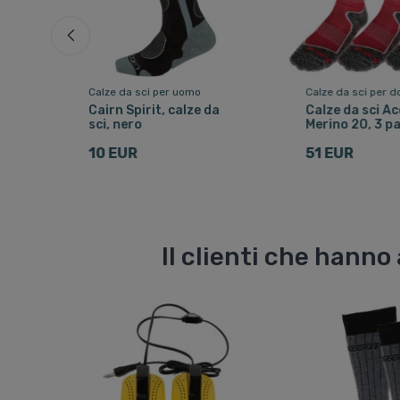
Calze da sci per uomo
Calze da sci per 
imo
Cairn Spirit, calze da
Calze da sci Ac
2 set
sci, nero
Merino 20, 3 pa
10 EUR
51 EUR
Il clienti che hann