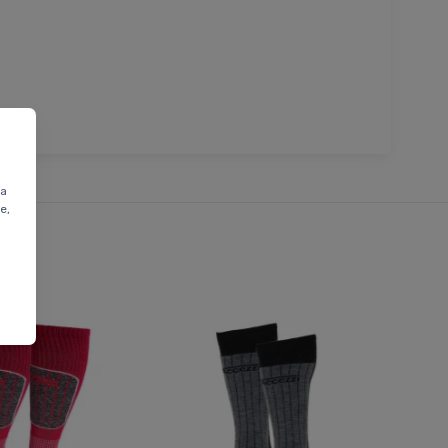
ta
e,