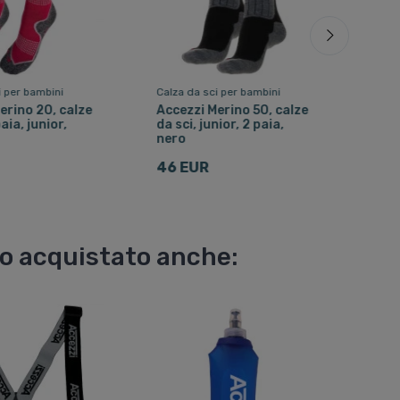
i per bambini
Calza da sci per bambini
Calza
erino 20, calze
Accezzi Merino 50, calze
Calz
paia, junior,
da sci, junior, 2 paia,
Meri
nero
23 
46 EUR
no acquistato anche: