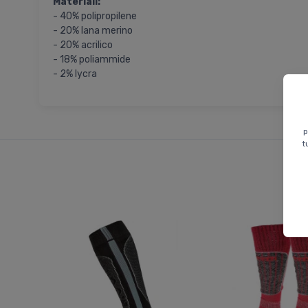
Materiali:
- 40% polipropilene
- 20% lana merino
- 20% acrilico
- 18% poliammide
- 2% lycra
p
t