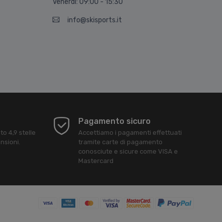
Venerdì: 09:00 - 15:30
info@skisports.it
Pagamento sicuro
ato
4,9
stelle
Accettiamo i pagamenti effettuati
nsioni.
tramite carte di pagamento
conosciute e sicure come VISA e
Mastercard