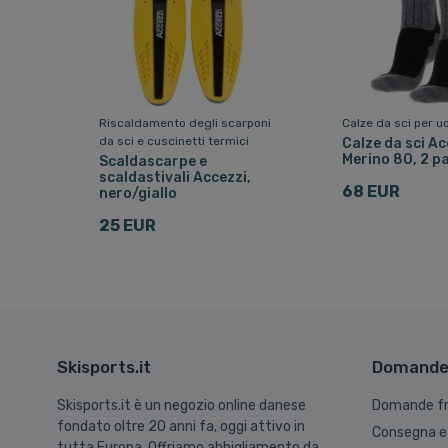
Riscaldamento degli scarponi
Calze da sci per 
da sci e cuscinetti termici
Calze da sci Ac
Merino 80, 2 pa
Scaldascarpe e
scaldastivali Accezzi,
68 EUR
nero/giallo
25 EUR
Skisports.it
Domande 
Skisports.it è un negozio online danese
Domande fr
fondato oltre 20 anni fa, oggi attivo in
Consegna e
tutta Europa. Offriamo abbigliamento da