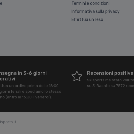
ne
Termini e condizioni
Informativa sulla privacy
Effettua un reso
nsegna in 3-6 giorni
Recensioni positive
orativi
Skisports.it
è stato valut
ettua un ordine prima delle 18:00
su
5
. Basato su
7572
rece
giorni feriali e spediamo lo stesso
no (entro le 16:30 il venerdì).
sports.it