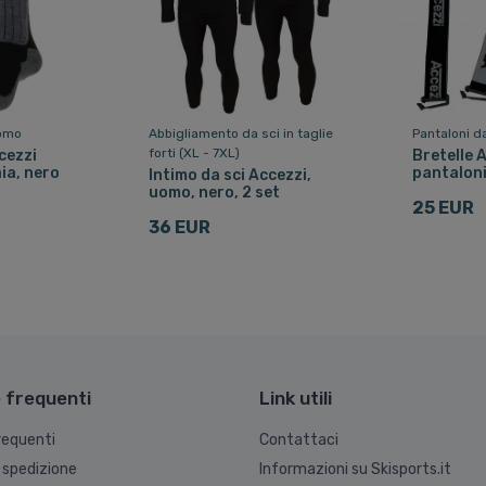
uomo
Abbigliamento da sci in taglie
Pantaloni d
forti (XL - 7XL)
cezzi
Bretelle 
ia, nero
pantaloni
Intimo da sci Accezzi,
uomo, nero, 2 set
25 EUR
36 EUR
frequenti
Link utili
equenti
Contattaci
 spedizione
Informazioni su Skisports.it