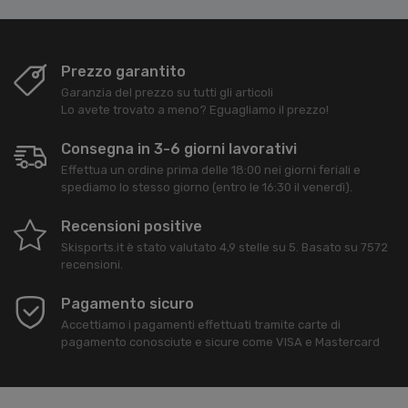
Prezzo garantito
Garanzia del prezzo su tutti gli articoli
Lo avete trovato a meno? Eguagliamo il prezzo!
Consegna in 3-6 giorni lavorativi
Effettua un ordine prima delle 18:00 nei giorni feriali e
spediamo lo stesso giorno (entro le 16:30 il venerdì).
Recensioni positive
Skisports.it
è stato valutato
4,9
stelle su
5
. Basato su
7572
recensioni.
Pagamento sicuro
Accettiamo i pagamenti effettuati tramite carte di
pagamento conosciute e sicure come VISA e Mastercard