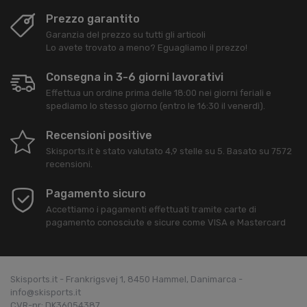
Prezzo garantito
Garanzia del prezzo su tutti gli articoli
Lo avete trovato a meno? Eguagliamo il prezzo!
Consegna in 3-6 giorni lavorativi
Effettua un ordine prima delle 18:00 nei giorni feriali e
spediamo lo stesso giorno (entro le 16:30 il venerdì).
Recensioni positive
Skisports.it
è stato valutato
4,9
stelle su
5
. Basato su
7572
recensioni.
Pagamento sicuro
Accettiamo i pagamenti effettuati tramite carte di
pagamento conosciute e sicure come VISA e Mastercard
Skisports.it - Frankrigsvej 1, 8450 Hammel, Danimarca -
info@skisports.it
CVR-nr: DK36054387