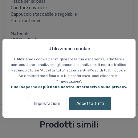
Tasca per skipass
Cuciture nastrate
Cappuccio staccabile e regolabile
Patta antineve
Materiali:
100 % poliestere
materiale elasticizzato in 4 direzioni
Utilizziamo i cookie
Utilizziamo i cookie per migliorare la tua esperienza, adattare i
= Il prezzo dell'articolo è ridotto in modo
FINE SALDI
contenuti, personalizzare gli annunci e analizzare il nostro traffico.
permanente e non sarà più disponibile una volta esaurite le
Facendo clic su "Accetta tutti", acconsenti all'uso di tutti i cookie.
scorte attuali. Le taglie non disponibili non possono essere
Se desideri modificare le tue preferenze, puoi cliccare su
reperite.
"Impostazioni".
Puoi saperne di più nella nostra informativa sulla privacy.
Impostazioni
Accetta tutti
Prodotti simili