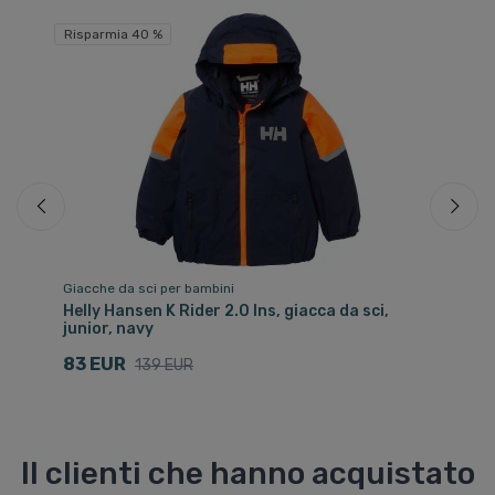
Sp
Risparmia 40 %
Giacche da sci per bambini
Gi
Helly Hansen K Rider 2.0 Ins, giacca da sci,
He
junior, navy
1
83 EUR
139 EUR
Il clienti che hanno acquistato