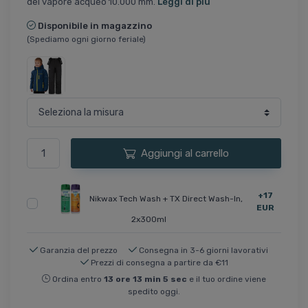
del vapore acqueo 10.000 mm.
Leggi di più
Disponibile in magazzino
(Spediamo ogni giorno feriale)
Aggiungi al carrello
+17
Nikwax Tech Wash + TX Direct Wash-In,
EUR
2x300ml
Garanzia del prezzo
Consegna in 3-6 giorni lavorativi
Prezzi di consegna a partire da €11
Ordina entro
13
ore
13
min
5
sec
e il tuo ordine viene
spedito oggi.