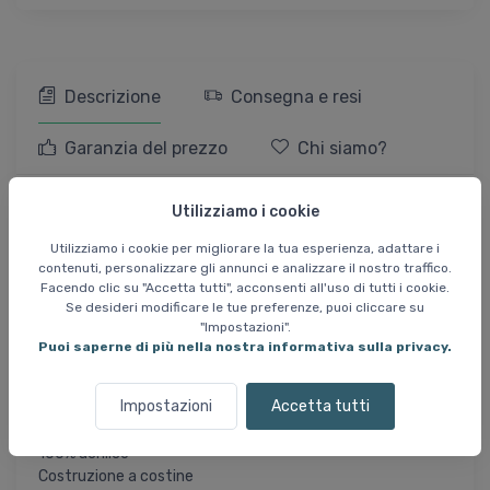
Descrizione
Consegna e resi
Garanzia del prezzo
Chi siamo?
Helios Anni, berretto,
Utilizziamo i cookie
bianco
Utilizziamo i cookie per migliorare la tua esperienza, adattare i
contenuti, personalizzare gli annunci e analizzare il nostro traffico.
Facendo clic su "Accetta tutti", acconsenti all'uso di tutti i cookie.
Se desideri modificare le tue preferenze, puoi cliccare su
Helios Anni è un berretto semplice e caldo in morbido
"Impostazioni".
acrilico lavorato a coste, adatto sia per lo sci che per
Puoi saperne di più nella nostra informativa sulla privacy.
l'inverno. Ha un look classico con un design a tinta unita,
una vestibilità neutra e una nappina sulla parte superiore.
Impostazioni
Accetta tutti
Specifiche
:
100% acrilico
Costruzione a costine