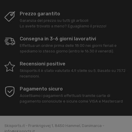
Prezzo garantito
Garanzia del prezzo su tutti gli articoli
Lo avete trovato a meno? Eguagliamo il prezzo!
Consegna in 3-6 giorni lavorativi
Effettua un ordine prima delle 18:00 nei giorni feriali e
spediamo lo stesso giorno (entro le 16:30 il venerdì).
Recensioni positive
Skisports.it
è stato valutato
4,9
stelle su
5
. Basato su
7572
recensioni.
Pagamento sicuro
Accettiamo i pagamenti effettuati tramite carte di
pagamento conosciute e sicure come VISA e Mastercard
Skisports.it - Frankrigsvej 1, 8450 Hammel, Danimarca -
info@skisports.it