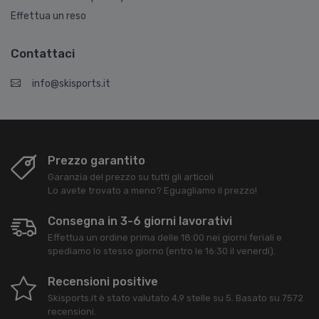
Effettua un reso
Contattaci
info@skisports.it
Prezzo garantito
Garanzia del prezzo su tutti gli articoli
Lo avete trovato a meno? Eguagliamo il prezzo!
Consegna in 3-6 giorni lavorativi
Effettua un ordine prima delle 18:00 nei giorni feriali e
spediamo lo stesso giorno (entro le 16:30 il venerdì).
Recensioni positive
Skisports.it
è stato valutato
4,9
stelle su
5
. Basato su
7572
recensioni.