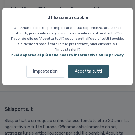
Helios Classic, berretto,
grigio
Utilizziamo i cookie
Utilizziamo i cookie per migliorare la tua esperienza, adattare i
contenuti, personalizzare gli annunci e analizzare il nostro traffico.
Helios Classic è un berretto senza tempo in acrilico
Facendo clic su "Accetta tutti", acconsenti all'uso di tutti i cookie.
lavorato a costine per tenervi al caldo nelle giornate
Se desideri modificare le tue preferenze, puoi cliccare su
"Impostazioni".
fredde. Ha un design semplice con tesa ripiegata e una
Puoi saperne di più nella nostra informativa sulla privacy.
vestibilità elastica che garantisce il comfort per l'uso
quotidiano.
Impostazioni
Accetta tutti
Skisports.it
Skisports.it è un negozio online danese fondato oltre 20 anni fa,
oggi attivo in tutta Europa. Offriamo abbigliamento da sci,
attrezzatura e articoli outdoor per adulti e bambini. Acquista