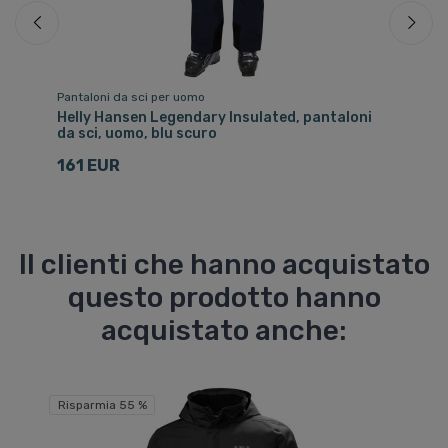
Pantaloni da sci per uomo
Pa
Helly Hansen Legendary Insulated, pantaloni
He
da sci, uomo, blu scuro
is
161 EUR
1
Il clienti che hanno acquistato
questo prodotto hanno
acquistato anche:
Risparmia 55 %
Ri