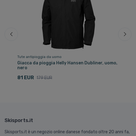
Tute antipioggia da uomo
Tu
na,
Giacca da pioggia Helly Hansen Dubliner, uomo,
He
nero
ne
81 EUR
9
179 EUR
Skisports.it
Skisports.it è un negozio online danese fondato oltre 20 anni fa,