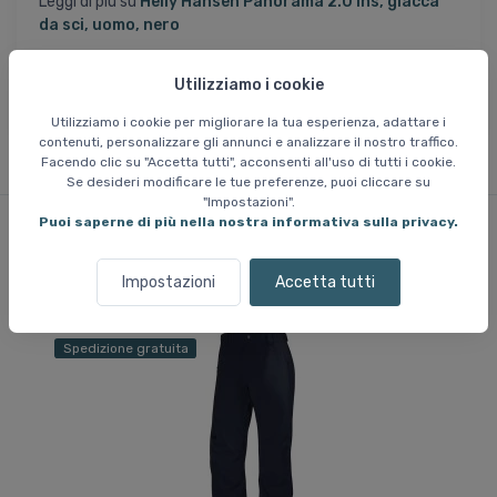
Leggi di più su
Helly Hansen Panorama 2.0 Ins, giacca
da sci, uomo, nero
Leggi di più su
Pantaloni da sci Helly Hansen Legendary
Utilizziamo i cookie
Insulated, uomo, nero
Utilizziamo i cookie per migliorare la tua esperienza, adattare i
contenuti, personalizzare gli annunci e analizzare il nostro traffico.
Facendo clic su "Accetta tutti", acconsenti all'uso di tutti i cookie.
Se desideri modificare le tue preferenze, puoi cliccare su
"Impostazioni".
Puoi saperne di più nella nostra informativa sulla privacy.
Prodotti simili
Impostazioni
Accetta tutti
Spedizione gratuita
Sp
Ri