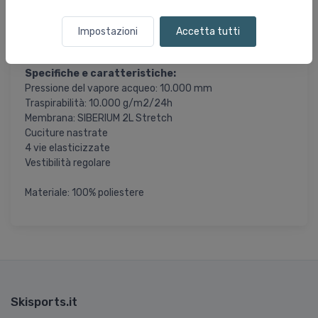
nastrate per garantire un'impermeabilità ottimale. Sono
presenti cerniere sul fondo delle gambe e il tessuto è
Impostazioni
Accetta tutti
rinforzato.
Specifiche e caratteristiche:
Pressione del vapore acqueo: 10.000 mm
Traspirabilità: 10.000 g/m2/24h
Membrana: SIBERIUM 2L Stretch
Cuciture nastrate
4 vie elasticizzate
Vestibilità regolare
Materiale: 100% poliestere
Skisports.it