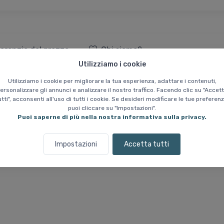
aranzia del prezzo
Chi siamo?
Utilizziamo i cookie
ro First Aid Kit, Kit di pronto so
Utilizziamo i cookie per migliorare la tua esperienza, adattare i contenuti,
ersonalizzare gli annunci e analizzare il nostro traffico. Facendo clic su "Accet
utti", acconsenti all'uso di tutti i cookie. Se desideri modificare le tue preferenz
puoi cliccare su "Impostazioni".
one leggera progettata per le gare in cui il peso è fondamentale. È pi
Puoi saperne di più nella nostra informativa sulla privacy.
tiglie per la purificazione dell'acqua rispetto al Nano, rendendolo idea
Impostazioni
Accetta tutti