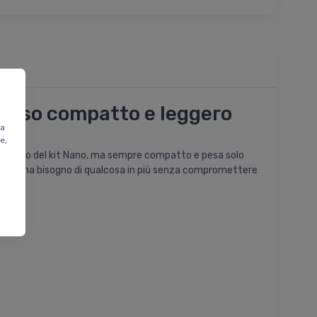
ccorso compatto e leggero
ta
e,
ù completo del kit Nano, ma sempre compatto e pesa solo
le per chi ha bisogno di qualcosa in più senza compromettere