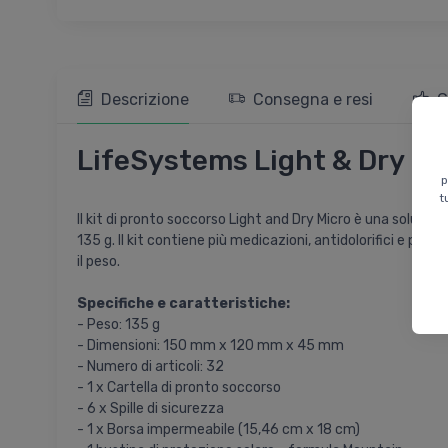
Descrizione
Consegna e resi
G
LifeSystems Light & Dry Mic
p
t
Il kit di pronto soccorso Light and Dry Micro è una soluzi
135 g. Il kit contiene più medicazioni, antidolorifici e pas
il peso.
Specifiche e caratteristiche:
- Peso: 135 g
- Dimensioni: 150 mm x 120 mm x 45 mm
- Numero di articoli: 32
- 1 x Cartella di pronto soccorso
- 6 x Spille di sicurezza
- 1 x Borsa impermeabile (15,46 cm x 18 cm)