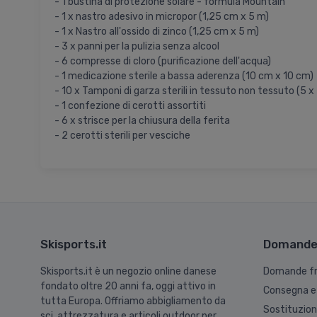
- 1 bustina di protezione solare - formula Mountain
- 1 x nastro adesivo in micropor (1,25 cm x 5 m)
- 1 x Nastro all'ossido di zinco (1,25 cm x 5 m)
- 3 x panni per la pulizia senza alcool
- 6 compresse di cloro (purificazione dell'acqua)
- 1 medicazione sterile a bassa aderenza (10 cm x 10 cm)
- 10 x Tamponi di garza sterili in tessuto non tessuto (5 x
- 1 confezione di cerotti assortiti
- 6 x strisce per la chiusura della ferita
- 2 cerotti sterili per vesciche
Skisports.it
Domande 
Skisports.it è un negozio online danese
Domande fr
fondato oltre 20 anni fa, oggi attivo in
Consegna e
tutta Europa. Offriamo abbigliamento da
Sostituzio
sci, attrezzatura e articoli outdoor per