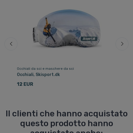
Occhiali da sci e maschere da sci
Oc
Occhiali, Skisport.dk
De
Sk
12 EUR
8
Il clienti che hanno acquistato
questo prodotto hanno