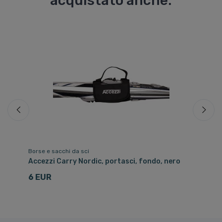
acquistato anche:
Borse e sacchi da sci
Occ
Accezzi Carry Nordic, portasci, fondo, nero
Ca
6 EUR
4