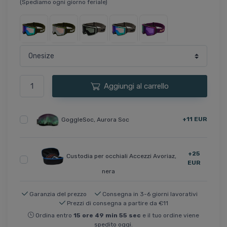
(Spediamo ogni giorno feriale)
Aggiungi al carrello
+11 EUR
GoggleSoc, Aurora Soc
+25
Custodia per occhiali Accezzi Avoriaz,
EUR
nera
Garanzia del prezzo
Consegna in 3-6 giorni lavorativi
Prezzi di consegna a partire da €11
Ordina entro
15
ore
49
min
55
sec
e il tuo ordine viene
spedito oggi.