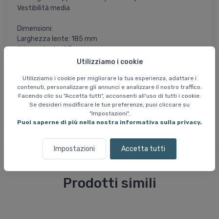
Vestibilità media
Dimensioni:
Larghezza lente: 185 mm
Altezza lente: 95 mm
Larghezza naso: 65 mm
Utilizziamo i cookie
Utilizziamo i cookie per migliorare la tua esperienza, adattare i
= Il prezzo dell'articolo è ridotto in modo
FINE SALDI
contenuti, personalizzare gli annunci e analizzare il nostro traffico.
permanente e non sarà più disponibile una volta esaurite le
Facendo clic su "Accetta tutti", acconsenti all'uso di tutti i cookie.
scorte attuali. Le taglie non disponibili non possono essere
Se desideri modificare le tue preferenze, puoi cliccare su
reperite.
"Impostazioni".
Puoi saperne di più nella nostra informativa sulla privacy.
Impostazioni
Accetta tutti
Prodotti simili