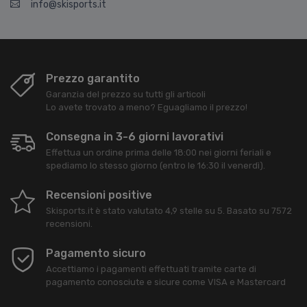
info@skisports.it
Prezzo garantito
Garanzia del prezzo su tutti gli articoli
Lo avete trovato a meno? Eguagliamo il prezzo!
Consegna in 3-6 giorni lavorativi
Effettua un ordine prima delle 18:00 nei giorni feriali e
spediamo lo stesso giorno (entro le 16:30 il venerdì).
Recensioni positive
Skisports.it
è stato valutato
4,9
stelle su
5
. Basato su
7572
recensioni.
Pagamento sicuro
Accettiamo i pagamenti effettuati tramite carte di
pagamento conosciute e sicure come VISA e Mastercard