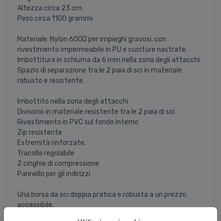
Altezza circa 23 cm
Peso circa 1100 grammi
Materiale: Nylon 600D per impieghi gravosi, con
rivestimento impermeabile in PU e cuciture nastrate.
Imbottitura in schiuma da 6 mm nella zona degli attacchi.
Spazio di separazione tra le 2 paia di sci in materiale
robusto e resistente.
Imbottito nella zona degli attacchi
Divisorio in materiale resistente tra le 2 paia di sci
Rivestimento in PVC sul fondo interno
Zip resistente
Estremità rinforzate.
Tracolla regolabile
2 cinghie di compressione
Pannello per gli indirizzi
Una borsa da sci doppia pratica e robusta a un prezzo
accessibile.