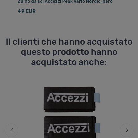
Zaino da sci Accezzi Peak Vario Nordic, nero
Bo
49 EUR
4
Il clienti che hanno acquistato
questo prodotto hanno
acquistato anche: