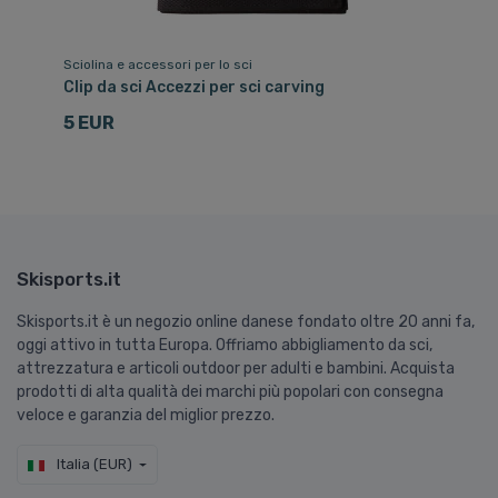
Sciolina e accessori per lo sci
Ri
 da
Clip da sci Accezzi per sci carving
Sc
ne
5 EUR
2
Skisports.it
Skisports.it è un negozio online danese fondato oltre 20 anni fa,
oggi attivo in tutta Europa. Offriamo abbigliamento da sci,
attrezzatura e articoli outdoor per adulti e bambini. Acquista
prodotti di alta qualità dei marchi più popolari con consegna
veloce e garanzia del miglior prezzo.
Italia (EUR)