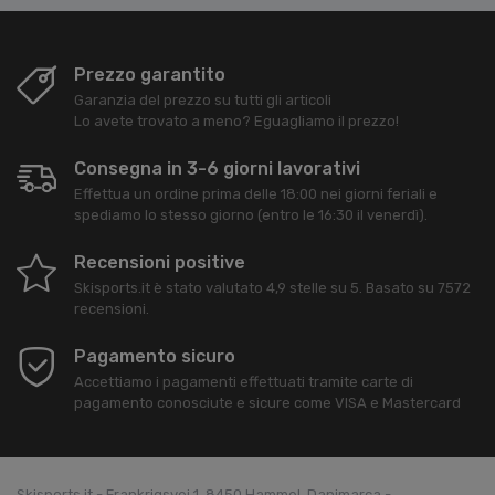
Prezzo garantito
Garanzia del prezzo su tutti gli articoli
Lo avete trovato a meno? Eguagliamo il prezzo!
Consegna in 3-6 giorni lavorativi
Effettua un ordine prima delle 18:00 nei giorni feriali e
spediamo lo stesso giorno (entro le 16:30 il venerdì).
Recensioni positive
Skisports.it
è stato valutato
4,9
stelle su
5
. Basato su
7572
recensioni.
Pagamento sicuro
Accettiamo i pagamenti effettuati tramite carte di
pagamento conosciute e sicure come VISA e Mastercard
Skisports.it - Frankrigsvej 1, 8450 Hammel, Danimarca -