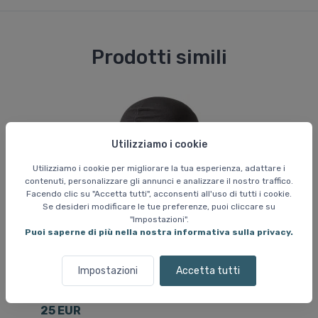
Prodotti simili
Utilizziamo i cookie
Utilizziamo i cookie per migliorare la tua esperienza, adattare i
contenuti, personalizzare gli annunci e analizzare il nostro traffico.
Facendo clic su "Accetta tutti", acconsenti all'uso di tutti i cookie.
Se desideri modificare le tue preferenze, puoi cliccare su
"Impostazioni".
Puoi saperne di più nella nostra informativa sulla privacy.
Impostazioni
Accetta tutti
Sciarpe tubolari e balaclava per bambini
Ca
Passamontagna in pile Kama, bambino, nero
Ca
25 EUR
2