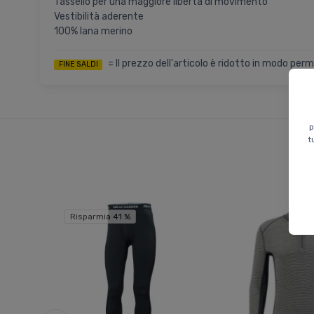
Tassello per una maggiore libertà di movimento
Vestibilità aderente
100% lana merino
= Il prezzo dell'articolo è ridotto in modo per
FINE SALDI
p
t
Risparmia 41 %