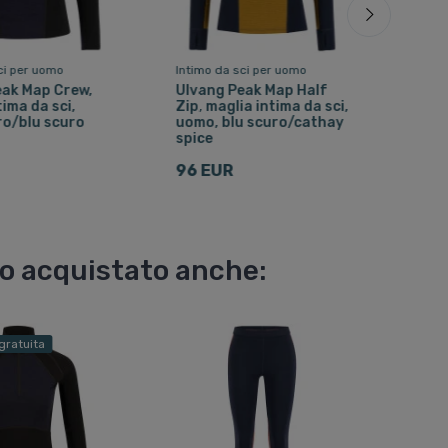
ci per uomo
Intimo da sci per uomo
Inti
eak Map Crew,
Ulvang Peak Map Half
Ulv
tima da sci,
Zip, maglia intima da sci,
Zip,
ro/blu scuro
uomo, blu scuro/cathay
uom
spice
96 
96 EUR
no acquistato anche:
gratuita