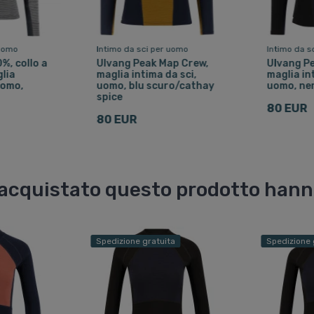
 uomo
Intimo da sci per uomo
Intimo da s
%, collo a
Ulvang Peak Map Crew,
Ulvang P
lia
maglia intima da sci,
maglia in
uomo,
uomo, blu scuro/cathay
uomo, ne
spice
80 EUR
80 EUR
o acquistato questo prodotto han
Spedizione gratuita
Spedizione 