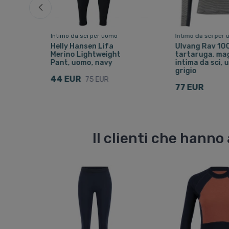
Intimo da sci per uomo
Intimo da sci per
X
Helly Hansen Lifa
Ulvang Rav 100
Merino Lightweight
tartaruga, mag
Pant, uomo, navy
intima da sci, 
grigio
44 EUR
75 EUR
77 EUR
Il clienti che hann