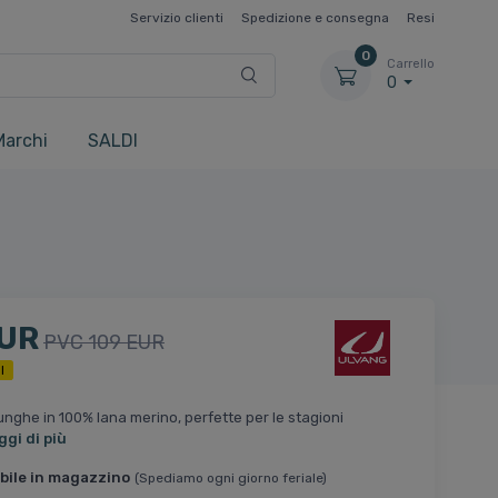
Servizio clienti
Spedizione e consegna
Resi
0
Carrello
0
Marchi
SALDI
EUR
PVC 109 EUR
I
nghe in 100% lana merino, perfette per le stagioni
ggi di più
bile in magazzino
(Spediamo ogni giorno feriale)