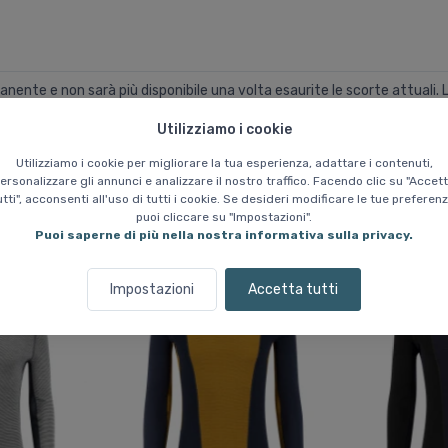
manente e non sarà più disponibile una volta esaurite le scorte attuali. 
Utilizziamo i cookie
Utilizziamo i cookie per migliorare la tua esperienza, adattare i contenuti,
ersonalizzare gli annunci e analizzare il nostro traffico. Facendo clic su "Accet
utti", acconsenti all'uso di tutti i cookie. Se desideri modificare le tue preferenz
puoi cliccare su "Impostazioni".
Prodotti simili
Puoi saperne di più nella nostra informativa sulla privacy.
Impostazioni
Accetta tutti