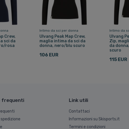
donna
Intimo da sci per donna
Intimo da s
ap Crew,
Ulvang Peak Map Crew,
Ulvang P
a sci da
maglia intima da sci da
Zip, magl
ro/rosa
donna, nero/blu scuro
da donna,
scuro
106 EUR
115 EUR
frequenti
Link utili
equenti
Contattaci
 spedizione
Informazioni su Skisports.it
ne
Termini e condizioni