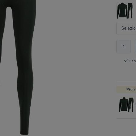
Gar
Più v