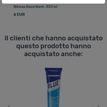
Cura dei tessuti e impermeabilizzazione
Cu
Nikwax Base Wash, 300 ml
Ni
6 EUR
6
Il clienti che hanno acquistato
questo prodotto hanno
acquistato anche: