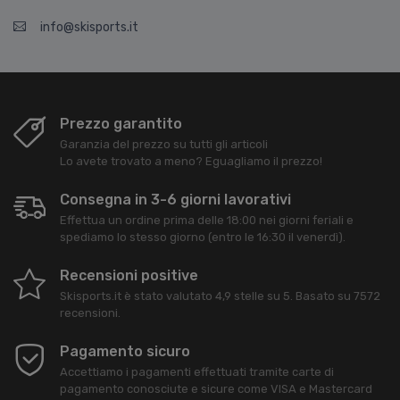
info@skisports.it
Prezzo garantito
Garanzia del prezzo su tutti gli articoli
Lo avete trovato a meno? Eguagliamo il prezzo!
Consegna in 3-6 giorni lavorativi
Effettua un ordine prima delle 18:00 nei giorni feriali e
spediamo lo stesso giorno (entro le 16:30 il venerdì).
Recensioni positive
Skisports.it
è stato valutato
4,9
stelle su
5
. Basato su
7572
recensioni.
Pagamento sicuro
Accettiamo i pagamenti effettuati tramite carte di
pagamento conosciute e sicure come VISA e Mastercard