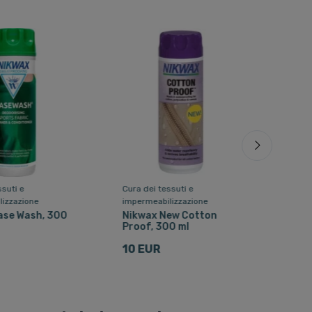
ssuti e
Cura dei tessuti e
Cura 
lizzazione
impermeabilizzazione
impe
ase Wash, 300
Nikwax New Cotton
Nik
Proof, 300 ml
ml
10 EUR
10 