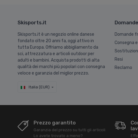
Skisports.it
Domande 
Skisports.it è un negozio online danese
Domande fr
fondato oltre 20 anni fa, oggi attivo in
Consegna e
tutta Europa. Offriamo abbigliamento da
Sostituzio
sci, attrezzatura e articoli outdoor per
Resi
adulti e bambini. Acquista prodotti di alta
qualità dei marchi più popolari con consegna
Reclamo
veloce e garanzia del miglior prezzo.
Italia (EUR)
Prezzo garantito
Co
lav
Garanzia del prezzo su tutti gli articoli
Lo avete trovato a meno?
Eff