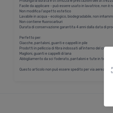
Prolunga la durata e ottimizza le prestazioni dell'attrezz
Facile da applicare - può essere usato in lavatrice, non è 
Non modifica l'aspetto estetico
Lavabile in acqua - ecologico, biodegradabile, non infiamm
Non contiene fluorocarburi
Durata di conservazione garantita 4 anni dalla data di pr
Perfetto per:
Giacche, pantaloni, guanti e cappelli in pile
Prodotti in pelliccia di fibra indossati all'interno del corpo
Maglioni, guanti e cappelli di lana
Abbigliamento da sci foderato, pantaloni e tute in tessut
p
Questo articolo non può essere spedito per via aerea.
t