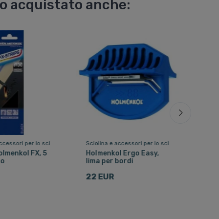
no acquistato anche:
ccessori per lo sci
Sciolina e accessori per lo sci
Sciol
olmenkol FX, 5
Holmenkol Ergo Easy,
Hol
ro
lima per bordi
nord
22 EUR
14 