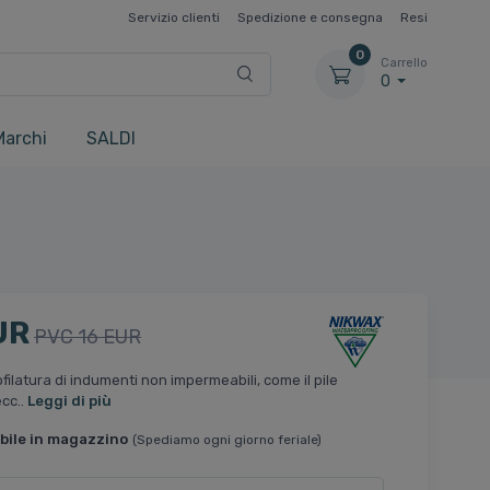
Servizio clienti
Spedizione e consegna
Resi
0
Carrello
0
Marchi
SALDI
UR
PVC 16 EUR
ofilatura di indumenti non impermeabili, come il pile
ecc..
Leggi di più
bile in magazzino
(Spediamo ogni giorno feriale)