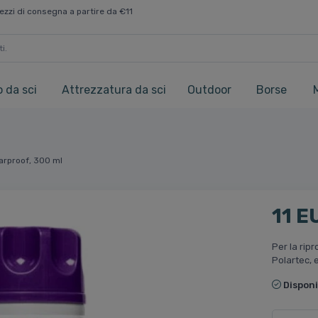
ezzi di consegna a partire da €11
 da sci
Attrezzatura da sci
Outdoor
Borse
arproof, 300 ml
11 E
Per la ripr
Polartec, 
Disponi