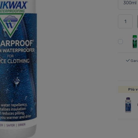
Gar
Più v