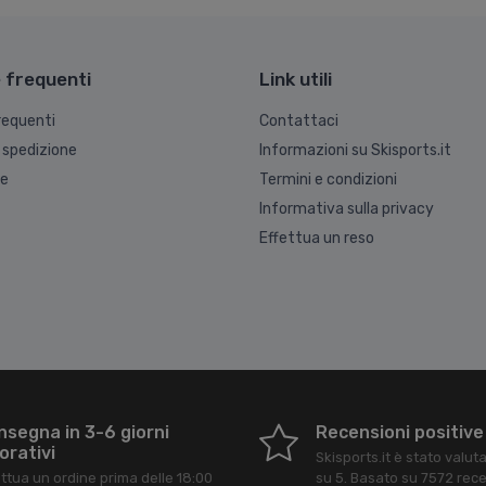
frequenti
Link utili
equenti
Contattaci
 spedizione
Informazioni su Skisports.it
ne
Termini e condizioni
Informativa sulla privacy
Effettua un reso
nsegna in 3-6 giorni
Recensioni positive
orativi
Skisports.it
è stato valut
ettua un ordine prima delle 18:00
su
5
. Basato su
7572
rece