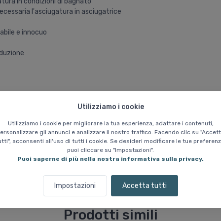
atura in condizioni di bagnato
necessaria l'asciugatura in asciugatrice
abile e innocuo
oduzione
Utilizziamo i cookie
o sintetico
Utilizziamo i cookie per migliorare la tua esperienza, adattare i contenuti,
ersonalizzare gli annunci e analizzare il nostro traffico. Facendo clic su "Accet
utti", acconsenti all'uso di tutti i cookie. Se desideri modificare le tue preferenz
puoi cliccare su "Impostazioni".
Puoi saperne di più nella nostra informativa sulla privacy.
Impostazioni
Accetta tutti
Prodotti simili