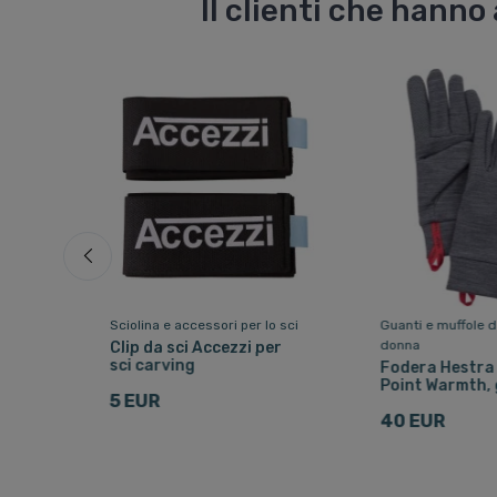
Il clienti che hann
o
Sciolina e accessori per lo sci
Guanti e muffole d
donna
a
Clip da sci Accezzi per
ro
sci carving
Fodera Hestra
Point Warmth, 
5 EUR
40 EUR