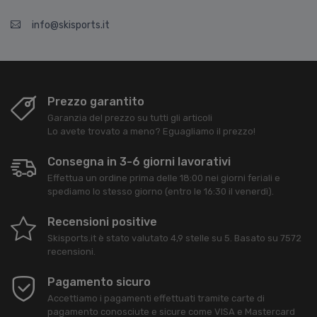
info@skisports.it
Prezzo garantito
Garanzia del prezzo su tutti gli articoli
Lo avete trovato a meno? Eguagliamo il prezzo!
Consegna in 3-6 giorni lavorativi
Effettua un ordine prima delle 18:00 nei giorni feriali e
spediamo lo stesso giorno (entro le 16:30 il venerdì).
Recensioni positive
Skisports.it
è stato valutato
4,9
stelle su
5
. Basato su
7572
recensioni.
Pagamento sicuro
Accettiamo i pagamenti effettuati tramite carte di
pagamento conosciute e sicure come VISA e Mastercard