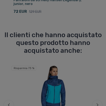
a,
Pantaloni da sci Helly Hansen Legendary,
Gi
junior, nero
9
72 EUR
129 EUR
Il clienti che hanno acquistato
questo prodotto hanno
acquistato anche:
Risparmia 73 %
Ri