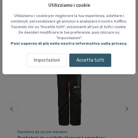
Utilizziamo i cookie
Utilizziamo i cookie per migliorare la tua esperienza, adattare i
contenuti, personalizzare gli annunci e analizzare il nostro traffico.
Facendo clic su "Accetta tutti", acconsenti all'uso di tutti i cookie.
Se desideri modificare le tue preferenze, puoi cliccare su
Prodotti simili
"Impostazioni".
Puoi saperne di più nella nostra informativa sulla privacy.
Impostazioni
Accetta tutti
Risparmia 44 %
Pantaloni da sci per bambini
Gi