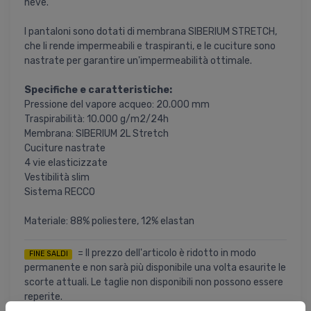
neve.
I pantaloni sono dotati di membrana SIBERIUM STRETCH,
che li rende impermeabili e traspiranti, e le cuciture sono
nastrate per garantire un'impermeabilità ottimale.
Specifiche e caratteristiche:
Pressione del vapore acqueo: 20.000 mm
Traspirabilità: 10.000 g/m2/24h
Membrana: SIBERIUM 2L Stretch
Cuciture nastrate
4 vie elasticizzate
Vestibilità slim
Sistema RECCO
Materiale: 88% poliestere, 12% elastan
= Il prezzo dell'articolo è ridotto in modo
FINE SALDI
permanente e non sarà più disponibile una volta esaurite le
scorte attuali. Le taglie non disponibili non possono essere
reperite.